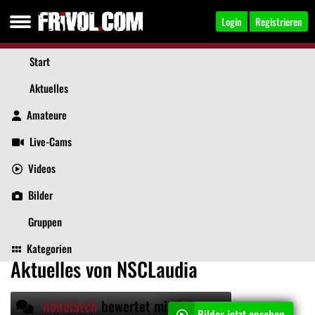
Login
Registrieren
Start
Aktuelles
Amateure
Live-Cams
Videos
NSCLaudia
, 33
Jetzt anschreiben
Bilder
Gruppen
Aktuelles
Videos
Bilder
Über mich
Beiträge
Kategorien
Aktuelles von NSCLaudia
hobelatch
bewertet mit 5 Sternen
Bilder jetzt ansehen