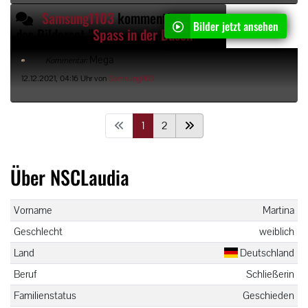
Samsung1103
kommentiert
Bilder jetzt ansehen
das Bilderset "
Spass in der Dusche
"
Mega
Kommentar:
12.12.2021, 04:16 Uhr von
Samsung1103
1
2
Über NSCLaudia
Vorname
Martina
Geschlecht
weiblich
Land
Deutschland
Beruf
Schließerin
Familienstatus
Geschieden