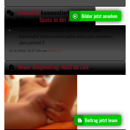
Rabbyt36
kommentiert
Bilder jetzt ansehen
das Bilderset "
Spass in der Dusche
"
Absolut süüüß, geile schlanke figur,
Kommentar:
traumhafte titten und ein süßer arsch zum anbeißen,
alles perfekt !!!
22.12.2022, 15:27 Uhr von
Rabbyt36
Neuer Blogbeitrag: Hast du Zeit und Lust?
Beitrag jetzt lesen