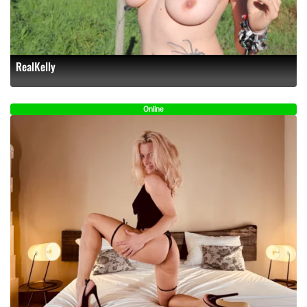
RealKelly
Online