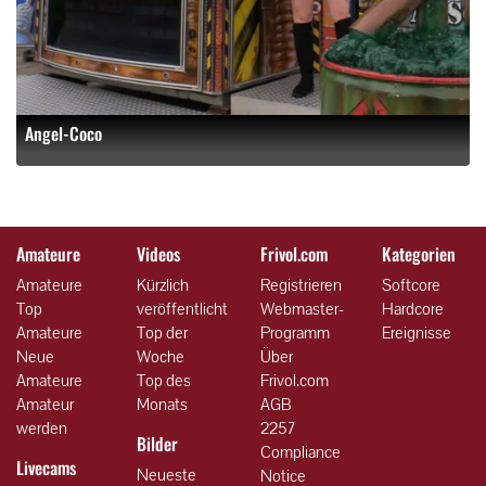
Angel-Coco
Amateure
Videos
Frivol.com
Kategorien
Amateure
Kürzlich
Registrieren
Softcore
Top
veröffentlicht
Webmaster-
Hardcore
Amateure
Top der
Programm
Ereignisse
Neue
Woche
Über
Amateure
Top des
Frivol.com
Amateur
Monats
AGB
werden
2257
Bilder
Compliance
Livecams
Neueste
Notice