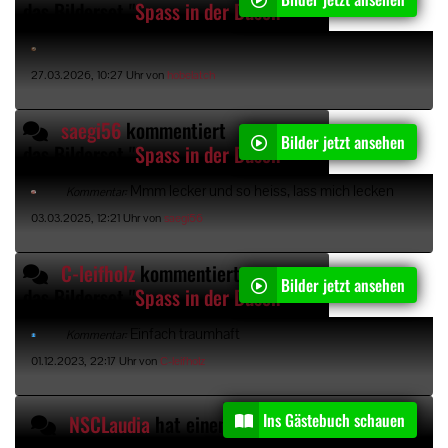
das Bilderset "
Spass in der Dusche
"
27.03.2026, 10:27 Uhr von
hobelatch
saegi56
kommentiert
Bilder jetzt ansehen
das Bilderset "
Spass in der Dusche
"
Mmm lecker und so heiss, lass mich lecken
Kommentar:
03.03.2025, 12:21 Uhr von
saegi56
C-leifholz
kommentiert
Bilder jetzt ansehen
das Bilderset "
Spass in der Dusche
"
Einfach traumhaft
Kommentar:
01.12.2023, 22:17 Uhr von
C-leifholz
Ins Gästebuch schauen
NSCLaudia
hat einen Gästebucheintrag kommentiert