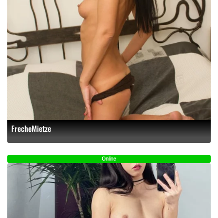
FrecheMietze
Online