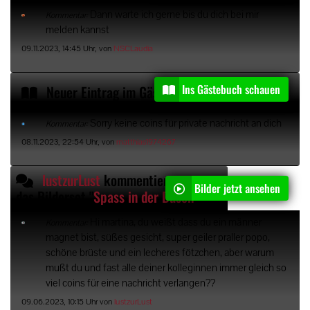
Dann warte ich gerne bis du dich bei mir
Kommentar:
melden kannst
09.11.2023, 14:45 Uhr, von
NSCLaudia
Ins Gästebuch schauen
Neuer Eintrag im Gästebuch von
matthias197426
Sorry keine coins für private nachricht an dich
Kommentar:
08.11.2023, 22:54 Uhr, von
matthias1974267
lustzurLust
kommentiert
Bilder jetzt ansehen
das Bilderset "
Spass in der Dusche
"
Hi martina, du weißt dass du ein männer
Kommentar:
magnet bist, süßes gesicht, super geiler praller popo,
schöne brüste und ein lecheres fötzchen, aber warum
mußt du und fast alle deiner kolleginnen immer gleich so
viel coins für eine nachricht verlangen??
09.06.2023, 10:15 Uhr von
lustzurLust