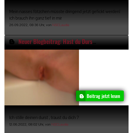
Mein nasses fötzchen müsste dringend jetzt gefickt werden!
ich brauch ihn ganz tief in mir
26.09.2022, 08:36 Uhr, von
NSCLaudia
Neuer Blogbeitrag: Hast du Durst?
Beitrag jetzt lesen
Ich stille deinen durst , traust du dich ?
12.06.2022, 08:02 Uhr, von
NSCLaudia