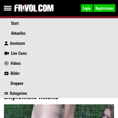
Login
Registrieren
Start
Aktuelles
Amateure
Live-Cams
Videos
lara-love
, 36
Jetzt anschreiben
Bilder
Aktuelles
Videos
Bilder
Über mich
Beiträge
Gästebuch
Gruppen
Kategorien
Empfohlene Inhalte