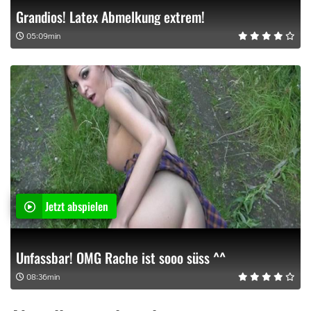
Grandios! Latex Abmelkung extrem!
05:09min
Jetzt abspielen
Unfassbar! OMG Rache ist sooo süss ^^
08:36min