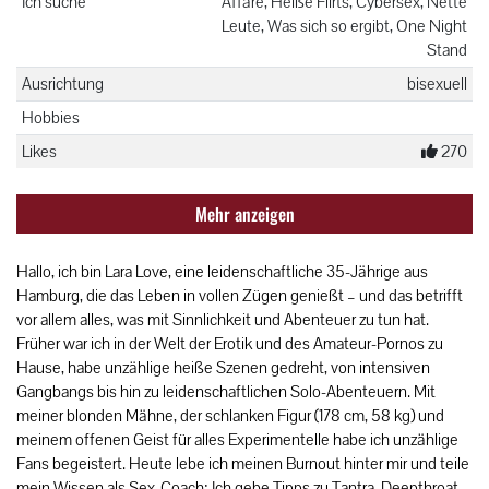
Ich suche
Affäre, Heiße Flirts, Cybersex, Nette
Leute, Was sich so ergibt, One Night
Stand
Ausrichtung
bisexuell
Hobbies
Likes
270
Mehr anzeigen
Hallo, ich bin Lara Love, eine leidenschaftliche 35-Jährige aus
Hamburg, die das Leben in vollen Zügen genießt – und das betrifft
vor allem alles, was mit Sinnlichkeit und Abenteuer zu tun hat.
Früher war ich in der Welt der Erotik und des Amateur-Pornos zu
Hause, habe unzählige heiße Szenen gedreht, von intensiven
Gangbangs bis hin zu leidenschaftlichen Solo-Abenteuern. Mit
meiner blonden Mähne, der schlanken Figur (178 cm, 58 kg) und
meinem offenen Geist für alles Experimentelle habe ich unzählige
Fans begeistert. Heute lebe ich meinen Burnout hinter mir und teile
mein Wissen als Sex-Coach: Ich gebe Tipps zu Tantra, Deepthroat-