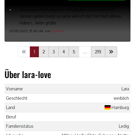
Moin lara! nein ich glaube nicht! wenn ich
Kommentar:
deinen geilen body so sehe will ich den für mich alleine
haben... liebe grüße
03.05.2023, 15:36 Uhr, von
mpolo7n
1
2
3
4
5
…
219
Über lara-love
Vorname
Lara
Geschlecht
weiblich
Land
Hamburg
Beruf
Familienstatus
Ledig