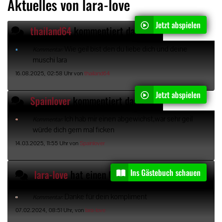
Aktuelles von lara-love
Jetzt abspielen
thailand64
kommentiert das Video "
Mein erster he
Wie geil bist den du liebe dich und deine
Kommentar:
muschi lara
16.08.2025, 02:58 Uhr von
thailand64
Jetzt abspielen
Spainlover
kommentiert das Video "
Grandios! Lat
Ich hab mir einen abgewichst,war sehr geil
Kommentar:
würde dich gern mal ficken
14.03.2025, 11:55 Uhr von
Spainlover
Ins Gästebuch schauen
lara-love
hat einen Gästebucheintrag kommentiert
Danke für dein kompliment
Kommentar:
07.02.2024, 08:51 Uhr, von
lara-love