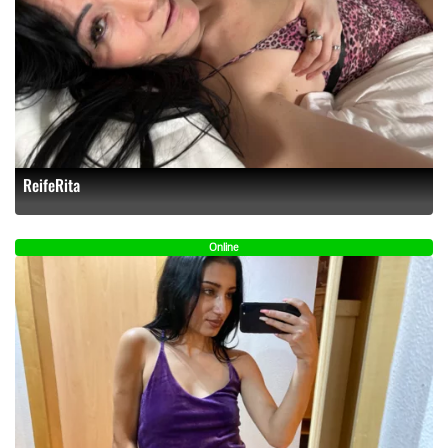
ReifeRita
Online