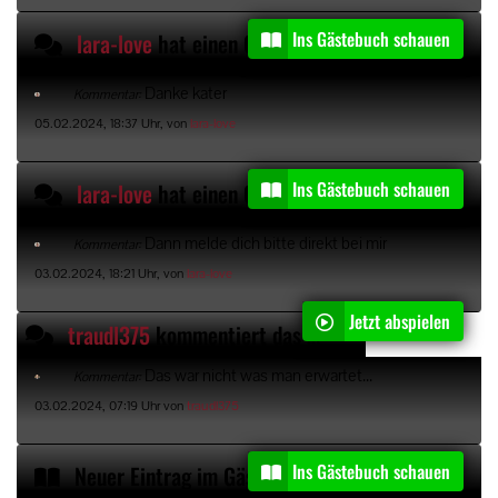
Ins Gästebuch schauen
lara-love
hat einen Gästebucheintrag kommentiert
Danke kater
Kommentar:
05.02.2024, 18:37 Uhr, von
lara-love
Ins Gästebuch schauen
lara-love
hat einen Gästebucheintrag kommentiert
Dann melde dich bitte direkt bei mir
Kommentar:
03.02.2024, 18:21 Uhr, von
lara-love
Jetzt abspielen
traudl375
kommentiert das Video "
PUBLIC SPERMA
Das war nicht was man erwartet...
Kommentar:
03.02.2024, 07:19 Uhr von
traudl375
Ins Gästebuch schauen
Neuer Eintrag im Gästebuch von
Gedor