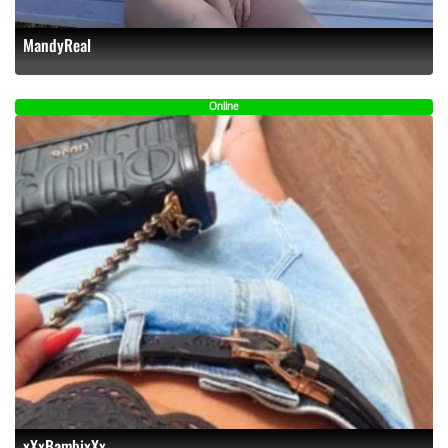
MandyReal
Online
xXxBambixXx