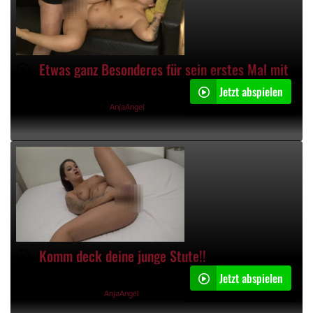
Etwas ganz Besonderes für sein erstes Mal mit mir!
Jetzt abspielen
08:47min
16.12.2023, 20:20 Uhr von
AnjaAngel
Komm deck deine junge Stute!!
Jetzt abspielen
04:33min
15.12.2023, 16:18 Uhr von
AnjaAngel