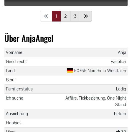
1
2
3
Über AnjaAngel
Vorname
Anja
Geschlecht
weiblich
Land
50765 Nordrhein-Westfalen
Beruf
Familienstatus
Ledig
Ich suche
Affäre, Fickbeziehung, One Night
Stand
Ausrichtung
hetero
Hobbies
Likes
39