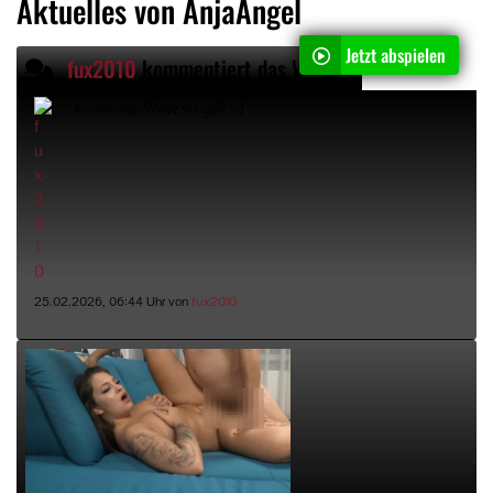
Aktuelles von AnjaAngel
Jetzt abspielen
fux2010
kommentiert das Video "
Dreister Fremdfi
Wow so geil :-)
Kommentar:
25.02.2026, 06:44 Uhr von
fux2010