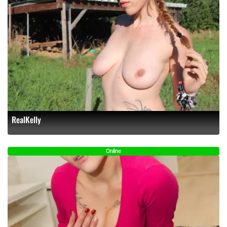
RealKelly
Online