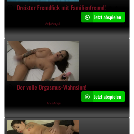
Dreister Fremdfick mit Familienfreund!
Jetzt abspielen
07:36min
31.12.2023, 12:36 Uhr von
AnjaAngel
Der volle Orgasmus-Wahnsinn!
Jetzt abspielen
04:18min
29.12.2023, 14:34 Uhr von
AnjaAngel