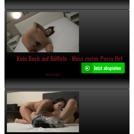
Kein Bock auf Büffeln - Muss meine Pussy Befriedigen!
Jetzt abspielen
04:11min
21.12.2023, 16:26 Uhr von
AnjaAngel