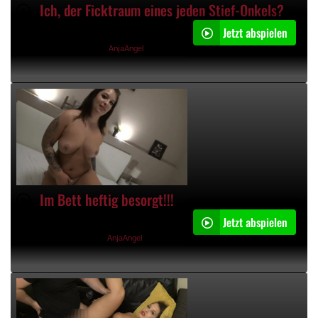
Ich, der Ficktraum eines jeden Stief-Onkels?
Jetzt abspielen
05:39min
19.12.2023, 19:25 Uhr von
AnjaAngel
Im Bett heftig besorgt!!!
Jetzt abspielen
04:19min
17.12.2023, 21:23 Uhr von
AnjaAngel