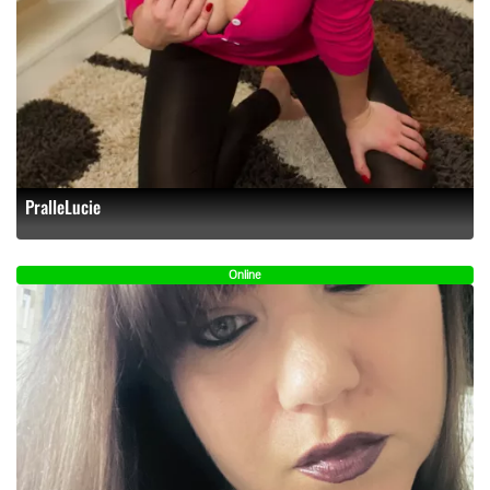
PralleLucie
Online