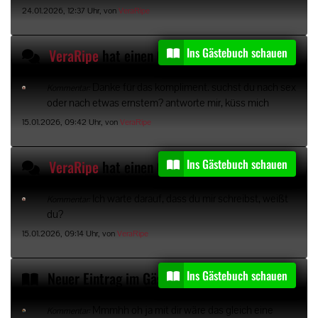
24.01.2026, 12:37 Uhr, von
VeraRipe
Ins Gästebuch schauen
VeraRipe
hat einen Gästebucheintrag kommentiert
Danke für das kompliment. suchst du nach sex
Kommentar:
oder nach etwas ernstem? antworte mir, küss mich
15.01.2026, 09:42 Uhr, von
VeraRipe
Ins Gästebuch schauen
VeraRipe
hat einen Gästebucheintrag kommentiert
Ich warte darauf, dass du mir schreibst, weißt
Kommentar:
du?
15.01.2026, 09:14 Uhr, von
VeraRipe
Ins Gästebuch schauen
Neuer Eintrag im Gästebuch von
Kerusker
Mmmhh oh ja mit dir wäre das gleich eine
Kommentar: