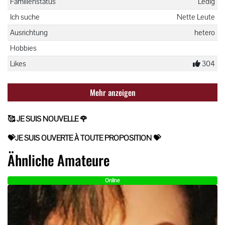
Familienstatus
Ledig
Ich suche
Nette Leute
Ausrichtung
hetero
Hobbies
Likes
304
Mehr anzeigen
🥰 JE SUIS NOUVELLE
🌹
💝JE SUIS OUVERTE À TOUTE PROPOSITION 💝
Ähnliche Amateure
Online