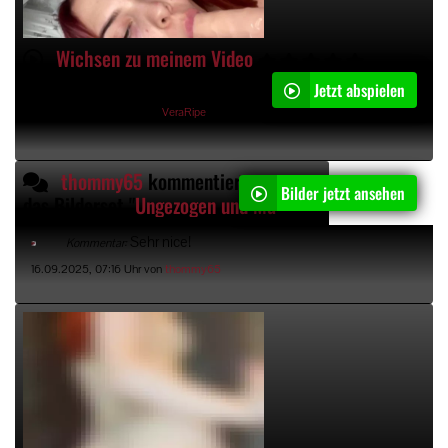
Wichsen zu meinem Video
Jetzt abspielen
05:47min
24.09.2025, 22:10 Uhr von
VeraRipe
thommy65
kommentiert
Bilder jetzt ansehen
das Bilderset "
Ungezogen und Masturbation
"
Sehr nice!
Kommentar:
16.09.2025, 07:16 Uhr von
thommy65