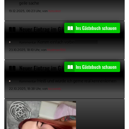
geile sache
19.12.2025, 06:23 Uhr, von
Kerusker
Ins Gästebuch schauen
Neuer Eintrag im Gästebuch von
Madmax1100
Komm einfach vorbei!!!!!!!!!!!!!!!!!!!!!!!!!!
Kommentar:
23.10.2025, 18:10 Uhr, von
Madmax1100
Ins Gästebuch schauen
Neuer Eintrag im Gästebuch von
lucaandy
Heiß und würde ich gerne real kennenlernen
Kommentar:
22.10.2025, 18:38 Uhr, von
lucaandy