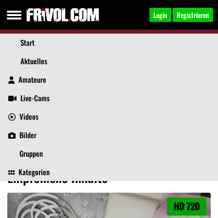
Login
Registrieren
Start
Aktuelles
Amateure
Live-Cams
Videos
VeraRipe
Jetzt anschreiben
Bilder
Aktuelles
Videos
Bilder
Über mich
Beiträge
Gästebuch
Gruppen
Kategorien
Empfohlene Inhalte
HD 720