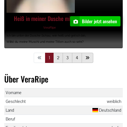
Heiß in meiner Dusche mit 6 Bildern
Bilder jetzt ansehen
21.08.2025, 17:22 Uhr, von
VeraRipe
Ich bin unter der Dusche Schau, wie heiß und geil ich bin.
Willst du meine Muschi und meine Titten auch so sehr?
1
2
3
4
Über VeraRipe
Vorname
Geschlecht
weiblich
Land
Deutschland
Beruf