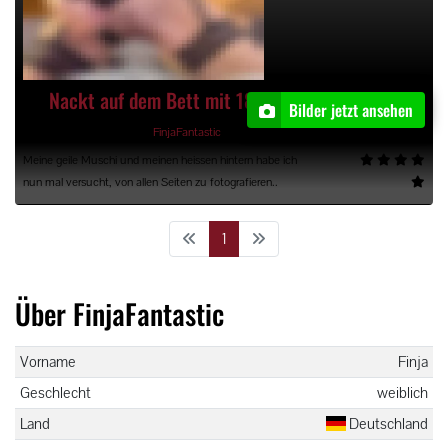
Nackt auf dem Bett mit 18 Bildern
Bilder jetzt ansehen
18.04.2023, 01:00 Uhr, von
FinjaFantastic
Meine geile Muschi und meinen heissen hintern habe ich
nun mal versucht, von allen Seiten zu fotografieren..
1
Über FinjaFantastic
Vorname
Finja
Geschlecht
weiblich
Land
Deutschland