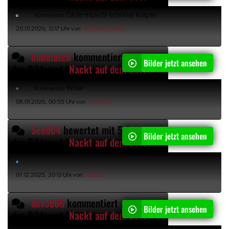
Geile muschi schöner körper
Kommentar:
20.01.2026, 13:17 Uhr von
Traummann1957
hobelatch
kommentiert
Bilder jetzt ansehen
das Bilderset "
Nackt auf dem Bett
"
Wow
Kommentar:
08.01.2026, 00:55 Uhr von
hobelatch
Seed04
bewertet mit 5 Sternen
Bilder jetzt ansehen
das Bilderset "
Nackt auf dem Bett
"
07.12.2025, 20:13 Uhr von
Seed04
devo666
kommentiert
Bilder jetzt ansehen
das Bilderset "
Nackt auf dem Bett
"