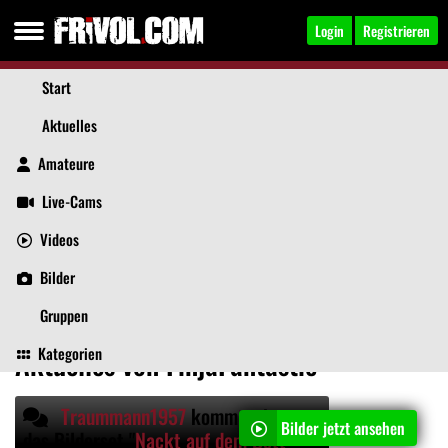
Login
Registrieren
Start
Aktuelles
Amateure
Live-Cams
Videos
FinjaFantastic
, 35
Jetzt anschreiben
Bilder
Aktuelles
Videos
Bilder
Über mich
Beiträge
Gästebuch
Gruppen
Kategorien
Aktuelles von FinjaFantastic
Traummann1957
kommentiert
Bilder jetzt ansehen
das Bilderset "
Nackt auf dem Bett
"