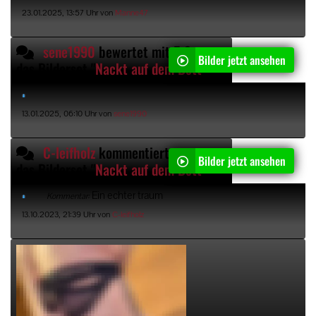
23.01.2025, 13:57 Uhr von
Manne47
sene1990
bewertet mit 5 Sternen
Bilder jetzt ansehen
das Bilderset "
Nackt auf dem Bett
"
13.01.2025, 06:10 Uhr von
sene1990
C-leifholz
kommentiert
Bilder jetzt ansehen
das Bilderset "
Nackt auf dem Bett
"
Ein echter traum
Kommentar:
13.10.2023, 21:39 Uhr von
C-leifholz