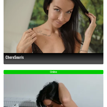
ChereSouris
Online