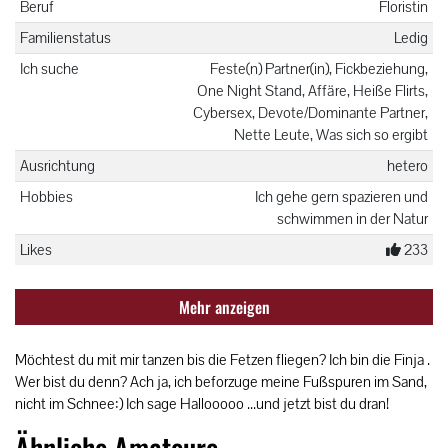
Beruf
Floristin
Familienstatus
Ledig
Ich suche
Feste(n) Partner(in), Fickbeziehung,
One Night Stand, Affäre, Heiße Flirts,
Cybersex, Devote/Dominante Partner,
Nette Leute, Was sich so ergibt
Ausrichtung
hetero
Hobbies
Ich gehe gern spazieren und
schwimmen in der Natur
Likes
233
Mehr anzeigen
Möchtest du mit mir tanzen bis die Fetzen fliegen? Ich bin die Finja .
Wer bist du denn? Ach ja, ich beforzuge meine Fußspuren im Sand,
nicht im Schnee:) Ich sage Hallooooo ...und jetzt bist du dran!
Ähnliche Amateure