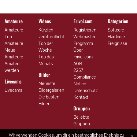
Amateure
Videos
Frivol.com
Kategorien
Amateure
Kürzlich
Registrieren
Softcore
Top
veröffentlicht
Webmaster-
Hardcore
Amateure
Top der
Programm
Ereignisse
Neue
Woche
Über
Amateure
Top des
Frivol.com
Amateur
Monats
AGB
werden
2257
Bilder
Compliance
Livecams
Neueste
Notice
Livecams
Bildergalerien
Datenschutz
Die besten
Kontakt
Bilder
Gruppen
Beliebte
Gruppen
Öffentliche
×
Wir verwenden Cookies, um dir ein bestmögliches Erlebnis zu