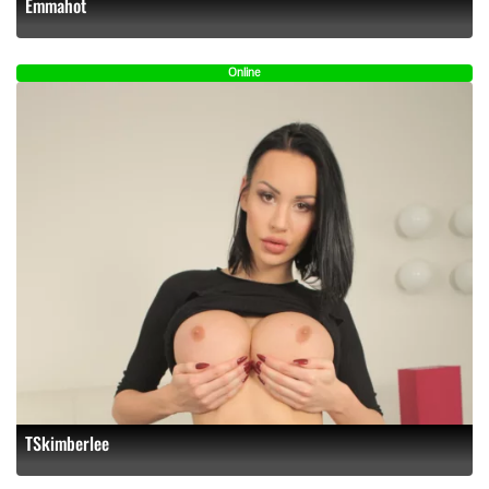
Emmahot
Online
TSkimberlee