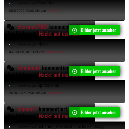
Traumfrau!
Kommentar:
09.11.2025, 01:00 Uhr von
devo666
charmed1985
kommentiert
Bilder jetzt ansehen
das Bilderset "
Nackt auf dem Bett
"
Mega!
Kommentar:
03.11.2025, 01:31 Uhr von
charmed1985
Hambone1
kommentiert
Bilder jetzt ansehen
das Bilderset "
Nackt auf dem Bett
"
Spritzalarm!!!
Kommentar:
24.01.2025, 15:41 Uhr von
Hambone1
Manne47
kommentiert
Bilder jetzt ansehen
das Bilderset "
Nackt auf dem Bett
"
Schöner geiler arsch und lecker pussy
Kommentar: