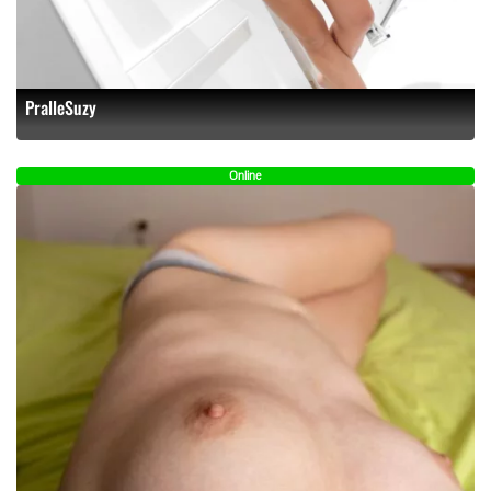
PralleSuzy
Online