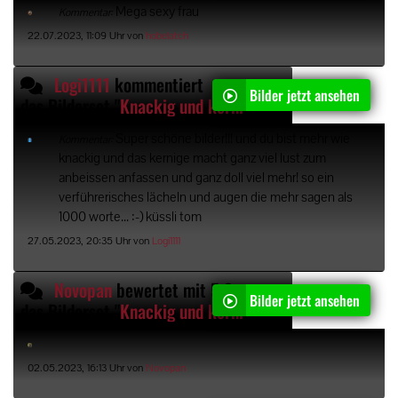
Mega sexy frau
Kommentar:
22.07.2023, 11:09 Uhr von
hobelatch
Logi1111
kommentiert
Bilder jetzt ansehen
das Bilderset "
Knackig und kernig oder?
"
Super schöne bilder!!! und du bist mehr wie
Kommentar:
knackig und das kernige macht ganz viel lust zum
anbeissen anfassen und ganz doll viel mehr! so ein
verführerisches lächeln und augen die mehr sagen als
1000 worte... :-) küssli tom
27.05.2023, 20:35 Uhr von
Logi1111
Novopan
bewertet mit 5 Sternen
Bilder jetzt ansehen
das Bilderset "
Knackig und kernig oder?
"
02.05.2023, 16:13 Uhr von
Novopan