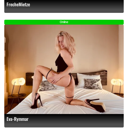
FrecheMietze
Online
Eva-Rymmar