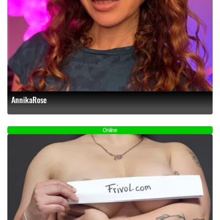
AnnikaRose
Online