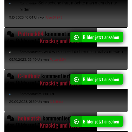
Sehr schöne frau, möchte man mehr als nur
Kommentar:
bilder
11.10.2023, 16:04 Uhr von
User57973
Puttnick84
kommentiert
Bilder jetzt ansehen
das Bilderset "
Knackig und kernig oder?
"
Es wird wirklich zeit dich endlich real zu erleben
Kommentar:
09.10.2023, 23:40 Uhr von
Puttnick84
C-leifholz
kommentiert
Bilder jetzt ansehen
das Bilderset "
Knackig und kernig oder?
"
Hammer
Kommentar:
29.09.2023, 21:30 Uhr von
C-leifholz
hobelatch
kommentiert
Bilder jetzt ansehen
das Bilderset "
Knackig und kernig oder?
"