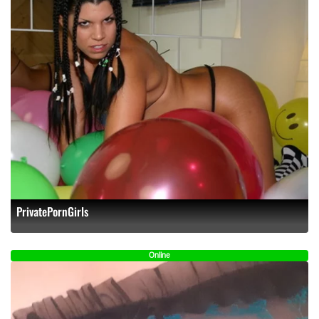
PrivatePornGirls
Online