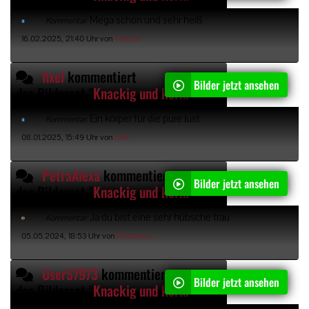
Mega schön und sehr heiß
Kommentar:
16.02.2025, 21:40 Uhr von
Teletax
fixel
kommentiert
Bilder jetzt ansehen
das Bilderset "
Knackig und kernig oder?
"
Ein körper für die pure lust
Kommentar:
08.01.2025, 15:49 Uhr von
fixel
PetraAlexa
kommentiert
Bilder jetzt ansehen
das Bilderset "
Knackig und kernig oder?
"
Ja du bist eine sehr hübsche frau
Kommentar:
05.05.2024, 18:53 Uhr von
PetraAlexa
User57973
kommentiert
Bilder jetzt ansehen
das Bilderset "
Knackig und kernig oder?
"