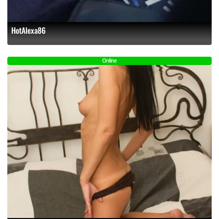
HotAlexa86
Online