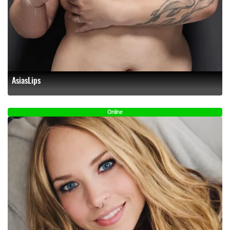
AsiasLips
Online