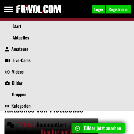
Login
Registrieren
Start
Aktuelles
Amateure
Live-Cams
Videos
FlotteSuse
, 48
Jetzt anschreiben
Bilder
Aktuelles
Videos
Bilder
Über mich
Beiträge
Gruppen
Kategorien
Aktuelles von FlotteSuse
Teletax
kommentiert
Bilder jetzt ansehen
das Bilderset "
Knackig und kernig oder?
"