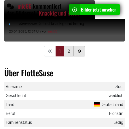
mic66
kommentiert
Bilder jetzt ansehen
das Bilderset "
Knackig und kernig oder?
"
Du bist knackig und kernig
Kommentar:
23.04.2023, 12:34 Uhr von
mic66
1
2
Über FlotteSuse
Vorname
Susi
Geschlecht
weiblich
Land
Deutschland
Beruf
Floristin
Familienstatus
Ledig