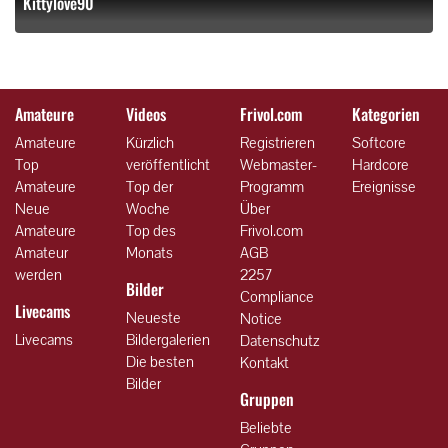
Kittylove90
Amateure
Videos
Frivol.com
Kategorien
Amateure
Kürzlich
Registrieren
Softcore
Top
veröffentlicht
Webmaster-
Hardcore
Amateure
Top der
Programm
Ereignisse
Neue
Woche
Über
Amateure
Top des
Frivol.com
Amateur
Monats
AGB
werden
2257
Bilder
Compliance
Livecams
Neueste
Notice
Livecams
Bildergalerien
Datenschutz
Die besten
Kontakt
Bilder
Gruppen
Beliebte