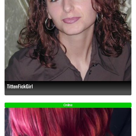
TittenFickGirl
Online