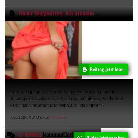
Neuer Blogbeitrag: Ich brauche mal wieder einen Klaps auf dem Poo
Beitrag jetzt lesen
leute, ich bin ein böses mädchen gewesen und brauche
deswegen mal wieder einen auf meinen hintern. wer kommt
zu mir nach neustadt und verhaut mir den hintern?
17.05.2024, 11:37 Uhr, von
HOTLeona
C-leifholz
kommentiert
Bilder jetzt ansehen