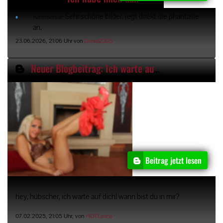
Sehr schöne bilder. regt direkt die phantasie
Kommentar:
an.
23.06.2026, 21:06 Uhr von
Daniel2305
Neuer Blogbeitrag: Ich warte auf dich!
Beitrag jetzt lesen
hey, hübscher, ich warte auf dich! wann bist du in mir?
07.02.2025, 21:05 Uhr, von
HOTLeona