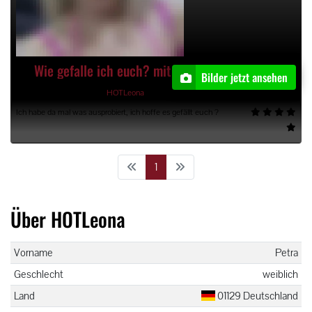
Wie gefalle ich euch? mit 80 Bildern
Bilder jetzt ansehen
04.10.2021, 22:35 Uhr, von
HOTLeona
Ich habe da mal was ausprobiert, ich hoffe es gefällt euch ?
1
Über HOTLeona
Vorname
Petra
Geschlecht
weiblich
Land
01129 Deutschland