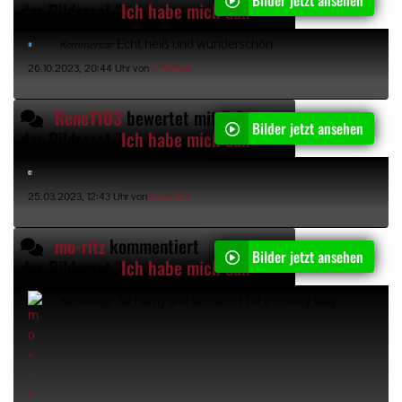
das Bilderset "
Ich habe mich dann getraut was neues zu machen
Echt heiß und wunderschön
Kommentar:
26.10.2023, 20:44 Uhr von
C-leifholz
Rene1103
bewertet mit 5 Sternen
Bilder jetzt ansehen
das Bilderset "
Ich habe mich dann getraut was neues zu machen
25.03.2023, 12:43 Uhr von
Rene1103
mo-ritz
kommentiert
Bilder jetzt ansehen
das Bilderset "
Ich habe mich dann getraut was neues zu machen
So horny and so sweet for a sexxxy lady
Kommentar: