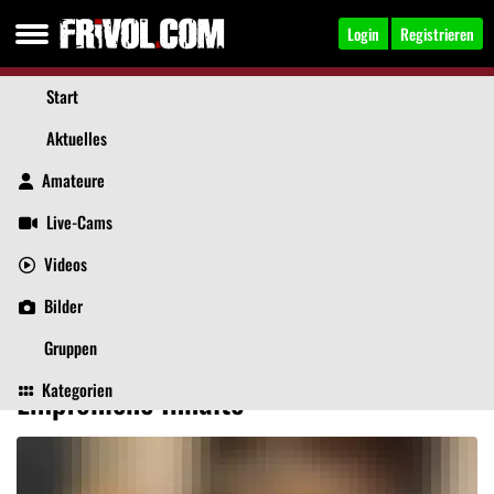
Login
Registrieren
Start
Aktuelles
Online
Amateure
Live-Cams
Videos
HOTLeona
, 41
Jetzt anschreiben
Bilder
Aktuelles
Videos
Bilder
Über mich
Beiträge
Gruppen
Kategorien
Empfohlene Inhalte