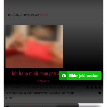
10.04.2022, 14:45 Uhr von
mo-ritz
Ich habe mich dann getraut was neues zu machen mit 40 Bildern
Bilder jetzt ansehen
03.12.2021, 22:50 Uhr, von
HOTLeona
Ich habe mich dann mal getraut was neues zu machen, ich
hoffe doch das es euch auch wirklich so gut gefällt wie mir
auch?