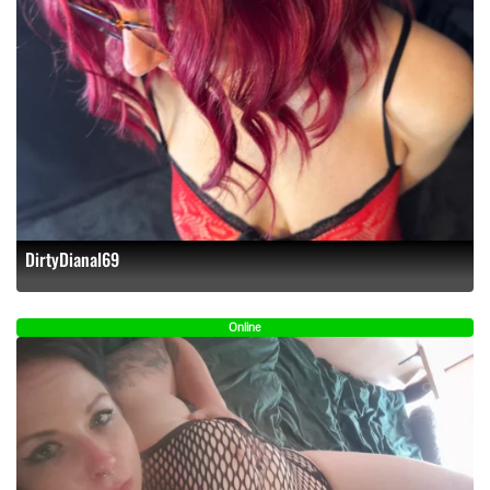
DirtyDianal69
Online