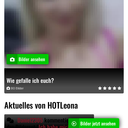
Bilder ansehen
Wie gefalle ich euch?
80 Bilder
Aktuelles von HOTLeona
Daniel2305
kommentiert
Bilder jetzt ansehen
das Bilderset "
Ich habe mich dann getraut was neues zu machen