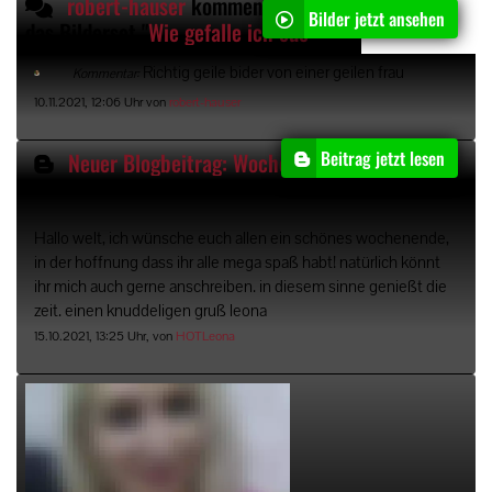
robert-hauser
kommentiert
Bilder jetzt ansehen
das Bilderset "
Wie gefalle ich euch?
"
Richtig geile bider von einer geilen frau
Kommentar:
10.11.2021, 12:06 Uhr von
robert-hauser
Beitrag jetzt lesen
Neuer Blogbeitrag: Wochenende
Hallo welt, ich wünsche euch allen ein schönes wochenende,
in der hoffnung dass ihr alle mega spaß habt! natürlich könnt
ihr mich auch gerne anschreiben. in diesem sinne genießt die
zeit. einen knuddeligen gruß leona
15.10.2021, 13:25 Uhr, von
HOTLeona