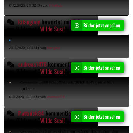
01.12.2023, 20:02 Uhr von
C-leifholz
kilangboy
bewertet mit 5 Sternen
Bilder jetzt ansehen
das Bilderset "
Wilde Susi!
"
25.11.2023, 19:16 Uhr von
kilangboy
andreas1478
kommentiert
Bilder jetzt ansehen
das Bilderset "
Wilde Susi!
"
Geile ficklöcher würde ich sehr gerne rein
Kommentar:
spritzen
01.11.2023, 19:55 Uhr von
andreas1478
Puttnick84
kommentiert
Bilder jetzt ansehen
das Bilderset "
Wilde Susi!
"
Du bist wirklich mein wahrer traum, also lass
Kommentar: