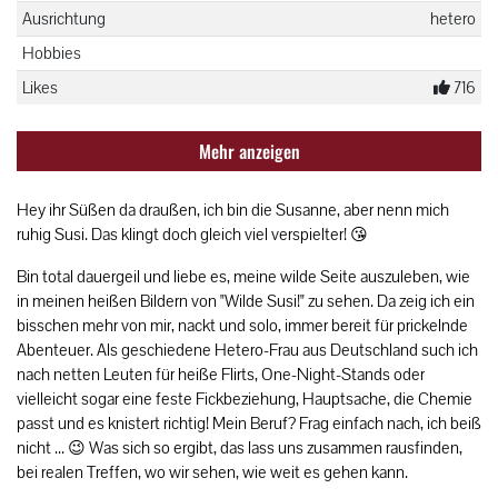
Ausrichtung
hetero
Hobbies
Likes
716
Mehr anzeigen
Hey ihr Süßen da draußen, ich bin die Susanne, aber nenn mich
ruhig Susi. Das klingt doch gleich viel verspielter! 😘
Bin total dauergeil und liebe es, meine wilde Seite auszuleben, wie
in meinen heißen Bildern von "Wilde Susi!" zu sehen. Da zeig ich ein
bisschen mehr von mir, nackt und solo, immer bereit für prickelnde
Abenteuer. Als geschiedene Hetero-Frau aus Deutschland such ich
nach netten Leuten für heiße Flirts, One-Night-Stands oder
vielleicht sogar eine feste Fickbeziehung, Hauptsache, die Chemie
passt und es knistert richtig! Mein Beruf? Frag einfach nach, ich beiß
nicht ... 😉 Was sich so ergibt, das lass uns zusammen rausfinden,
bei realen Treffen, wo wir sehen, wie weit es gehen kann.