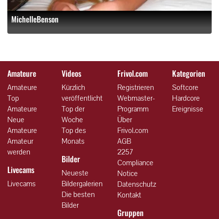
MichelleBenson
Amateure
Videos
Frivol.com
Kategorien
Amateure
Kürzlich
Registrieren
Softcore
Top
veröffentlicht
Webmaster-
Hardcore
Amateure
Top der
Programm
Ereignisse
Neue
Woche
Über
Amateure
Top des
Frivol.com
Amateur
Monats
AGB
werden
2257
Bilder
Compliance
Livecams
Neueste
Notice
Livecams
Bildergalerien
Datenschutz
Die besten
Kontakt
Bilder
Gruppen