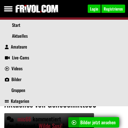
Login
Registrieren
Start
Aktuelles
Amateure
Live-Cams
Videos
GeileSchnitte30
, 54
Jetzt anschreiben
Bilder
Aktuelles
Videos
Bilder
Über mich
Beiträge
Gruppen
Kategorien
Aktuelles von GeileSchnitte30
mic66
kommentiert
Bilder jetzt ansehen
das Bilderset "
Wilde Susi!
"