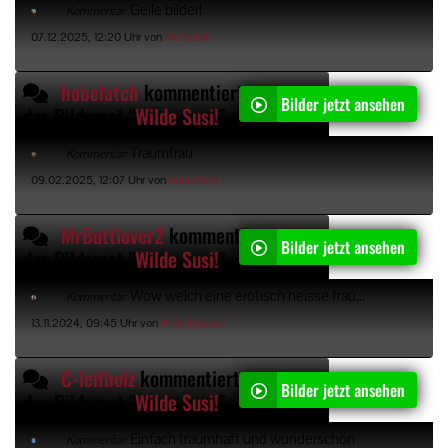
Geile bilder!
Kommentar:
07.12.2025, 12:20 Uhr von
NEVS64
hobelatch
kommentiert
Bilder jetzt ansehen
das Bilderset "
Wilde Susi!
"
Traumfrau
Kommentar:
09.02.2025, 12:07 Uhr von
hobelatch
MrButtlover2
kommentiert
Bilder jetzt ansehen
das Bilderset "
Wilde Susi!
"
Wow welch eine erotisch heisse frau...
Kommentar:
13.11.2024, 09:45 Uhr von
MrButtlover2
C-leifholz
kommentiert
Bilder jetzt ansehen
das Bilderset "
Wilde Susi!
"
Einfach traumhaft und wunderschön
Kommentar: