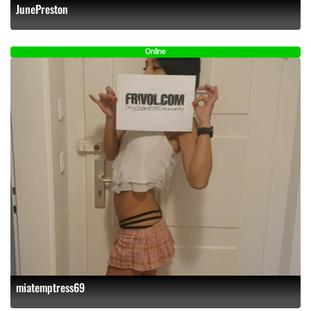
JunePreston
Online
miatemptress69