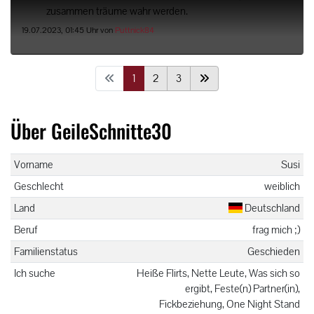
zusammen träume wahr werden.
19.07.2023, 01:45 Uhr von
Puttnick84
1
2
3
Über GeileSchnitte30
Vorname
Susi
Geschlecht
weiblich
Land
Deutschland
Beruf
frag mich ;)
Familienstatus
Geschieden
Ich suche
Heiße Flirts, Nette Leute, Was sich so
ergibt, Feste(n) Partner(in),
Fickbeziehung, One Night Stand