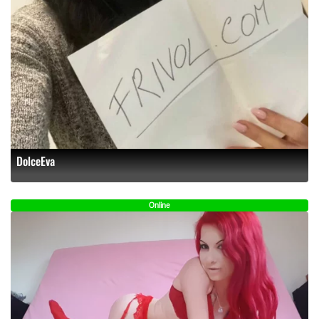
DolceEva
Online