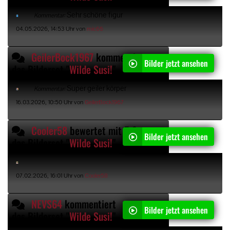
Sehr schöne figur
Kommentar:
04.05.2026, 14:53 Uhr von
mic66
GeilerBock1967
kommentiert
Bilder jetzt ansehen
das Bilderset "
Wilde Susi!
"
Super geiler körper
Kommentar:
16.03.2026, 10:50 Uhr von
GeilerBock1967
Cooler58
bewertet mit 5 Sternen
Bilder jetzt ansehen
das Bilderset "
Wilde Susi!
"
07.02.2026, 16:01 Uhr von
Cooler58
NEVS64
kommentiert
Bilder jetzt ansehen
das Bilderset "
Wilde Susi!
"