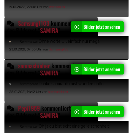
19.01.2022, 22:48 Uhr von
michael-bill
Samsung1103
kommentiert
Bilder jetzt ansehen
das Bilderset "
SAMIRA
"
Ohne worte …. einfach nur mega
Kommentar:
23.10.2021, 07:56 Uhr von
Samsung1103
samnashinber
kommentiert
Bilder jetzt ansehen
das Bilderset "
SAMIRA
"
Danke samira. du bist wunderschön.
Kommentar:
28.01.2021, 14:42 Uhr von
samnashinber
Pepi1959
kommentiert
Bilder jetzt ansehen
das Bilderset "
SAMIRA
"
Oh ja du bist echt eine geile schönheit
Kommentar: