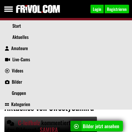
Login
Registrieren
Start
Aktuelles
Amateure
Live-Cams
Videos
SweetySamira
, 32
Jetzt anschreiben
Bilder
Aktuelles
Videos
Bilder
Über mich
Beiträge
Gruppen
Kategorien
Aktuelles von SweetySamira
C-leifholz
kommentiert
Bilder jetzt ansehen
das Bilderset "
SAMIRA
"