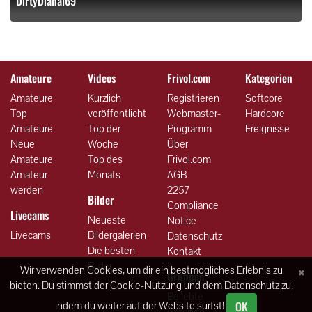
DirtyDianal69
Amateure
Videos
Frivol.com
Kategorien
Amateure
Kürzlich
Registrieren
Softcore
Top
veröffentlicht
Webmaster-
Hardcore
Amateure
Top der
Programm
Ereignisse
Neue
Woche
Über
Amateure
Top des
Frivol.com
Amateur
Monats
AGB
werden
2257
Bilder
Compliance
Livecams
Neueste
Notice
Livecams
Bildergalerien
Datenschutz
Die besten
Kontakt
Bilder
×
Wir verwenden Cookies, um dir ein bestmögliches Erlebnis zu
Gruppen
bieten. Du stimmst der
Cookie-Nutzung und dem Datenschutz
zu,
Beliebte
OK
indem du weiter auf der Website surfst!
Gruppen