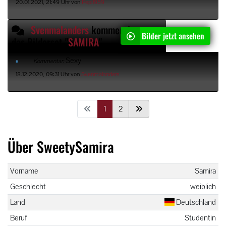
20.01.2021, 21:49 Uhr von
Pepi1959
Svenmalanders
kommentiert
Bilder jetzt ansehen
das Bilderset "
SAMIRA
"
Sexy
Kommentar:
18.12.2020, 09:31 Uhr von
Svenmalanders
1
2
Über SweetySamira
Vorname
Samira
Geschlecht
weiblich
Land
Deutschland
Beruf
Studentin