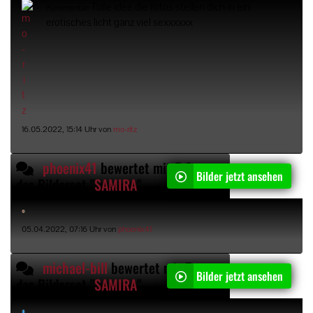
Tolle idee die fotos stellen dich in ein
Kommentar:
erotisches licht ganz viel sexxxxxx
16.05.2022, 15:14 Uhr von
mo-ritz
phoenix41
bewertet mit 5 Sternen
Bilder jetzt ansehen
das Bilderset "
SAMIRA
"
05.04.2022, 07:16 Uhr von
phoenix41
michael-bill
bewertet mit 5 Sternen
Bilder jetzt ansehen
das Bilderset "
SAMIRA
"