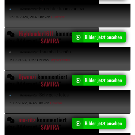
Ein echter traum von frau
Kommentar:
26.04.2024, 21:07 Uhr von
C-leifholz
Highlander1611
kommentiert
Bilder jetzt ansehen
das Bilderset "
SAMIRA
"
Traumhaft schön ...
Kommentar:
15.03.2024, 18:53 Uhr von
Highlander1611
Djwenzi
kommentiert
Bilder jetzt ansehen
das Bilderset "
SAMIRA
"
Sehr geile fotos
Kommentar:
19.05.2022, 14:46 Uhr von
Djwenzi
mo-ritz
kommentiert
Bilder jetzt ansehen
das Bilderset "
SAMIRA
"