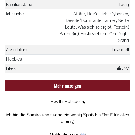
Familienstatus
Ledig
Ich suche
Affäre, Heiße Flirts, Cybersex,
Devote/Dominante Partner, Nette
Leute, Was sich so ergibt, Feste(n)
Partner(in), Fickbeziehung, One Night
Stand
Ausrichtung
bisexuell
Hobbies
Likes
327
Mehr anzeigen
Hey Ihr Hübschen,
ich bin die Samira und suche ein wenig Spaß bin *fast* für alles
offen ;)
Melde dich gern