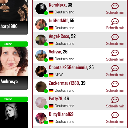
NoraNoxx
, 38
Deutschland
Schreib mir
JuliHotMilf
, 55
Sharp1986
Deutschland
Schreib mir
Angel-Coco
, 52
Deutschland
Schreib mir
Online
Velisse
, 26
Deutschland
Schreib mir
Chantals25Geheimnis
, 25
NRW
Schreib mir
-Ambrosya
Zuckermaus1289
, 39
Deutschland
Schreib mir
Patty79
, 46
Online
Deutschland
Schreib mir
DirtyDianal69
Deutschland
Schreib mir