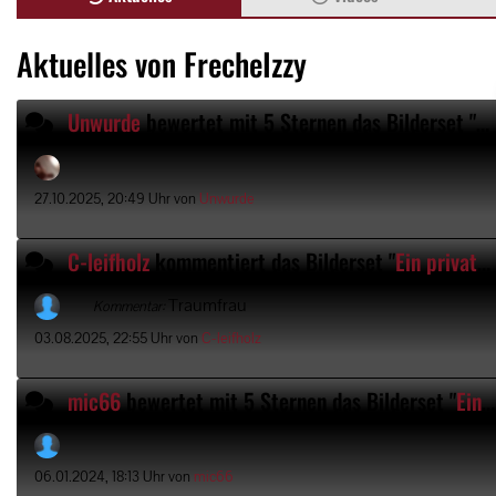
Aktuelles von FrecheIzzy
Unwurde
bewertet mit 5 Sternen
das Bilderset "
Ei
27.10.2025, 20:49 Uhr von
Unwurde
C-leifholz
kommentiert
das Bilderset "
Ein privater Einblick
Traumfrau
Kommentar:
03.08.2025, 22:55 Uhr von
C-leifholz
mic66
bewertet mit 5 Sternen
das Bilderset "
Ein privater Einblick
06.01.2024, 18:13 Uhr von
mic66