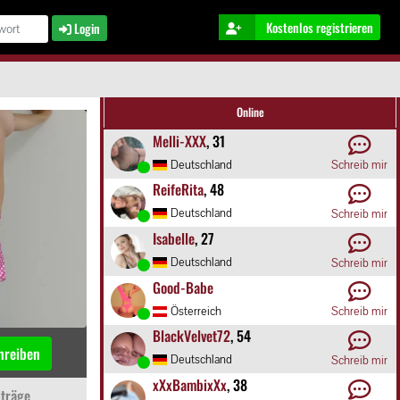
Kostenlos registrieren
Login
Online
Melli-XXX
, 31
Deutschland
Schreib mir
ReifeRita
, 48
Deutschland
Schreib mir
Isabelle
, 27
Deutschland
Schreib mir
Good-Babe
Österreich
Schreib mir
BlackVelvet72
, 54
hreiben
Deutschland
Schreib mir
xXxBambixXx
, 38
träge