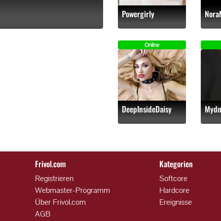
Powergirly
Nora
Online
DeepInsideDaisy
Mydn
Frivol.com
Kategorien
Registrieren
Softcore
Online
Webmaster-Programm
Hardcore
Über Frivol.com
Ereignisse
AGB