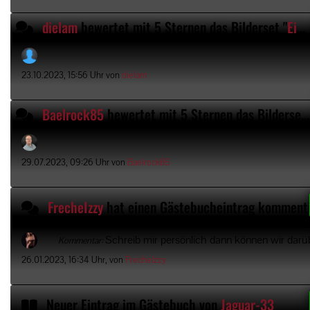
dielam
bewertet mit 5 Sternen
das Bilderset "
Ein privater Einblick
23.10.2023, 15:56 Uhr von
dielam
Baelrock85
bewertet mit 5 Sternen
das Bilderset "
29.07.2023, 09:26 Uhr von
Baelrock85
FrecheIzzy
hat einen Gästebucheintrag kommenti
Schreib mir persönlich dann können wir darü
Kommentar:
26.01.2023, 16:34 Uhr, von
FrecheIzzy
Neuer Eintrag im Gästebuch von
Jaguar-33