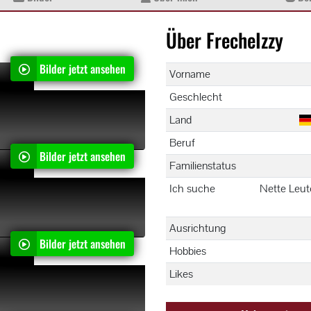
Über FrecheIzzy
Bilder jetzt ansehen
n privater Einblick
"
Vorname
Geschlecht
Land
Beruf
Bilder jetzt ansehen
"
Familienstatus
Ich suche
Nette Leut
Ausrichtung
Bilder jetzt ansehen
"
Hobbies
Likes