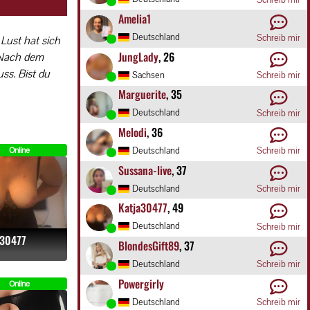
Amelia1
Deutschland
Schreib mir
Lust hat sich
JungLady
, 26
! Nach dem
uss. Bist du
Sachsen
Schreib mir
Marguerite
, 35
Deutschland
Schreib mir
Melodi
, 36
Deutschland
Online
Schreib mir
Sussana-live
, 37
Deutschland
Schreib mir
Katja30477
, 49
Deutschland
Schreib mir
a30477
BlondesGift89
, 37
Deutschland
Schreib mir
Powergirly
Online
Deutschland
Schreib mir