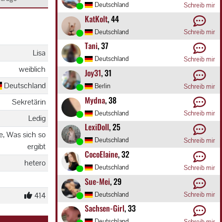
Deutschland
Schreib mir
KatKolt
, 44
Deutschland
Schreib mir
Tani
, 37
Lisa
Deutschland
Schreib mir
weiblich
Joy31
, 31
Deutschland
Berlin
Schreib mir
Mydna
, 38
Sekretärin
Deutschland
Schreib mir
Ledig
LexiDoll
, 25
e, Was sich so
Deutschland
Schreib mir
ergibt
CocoElaine
, 32
hetero
Deutschland
Schreib mir
Sue-Mei
, 29
Deutschland
Schreib mir
414
Sachsen-Girl
, 33
Deutschland
Schreib mir