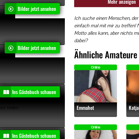
Mehr anzeigen
Bilder jetzt ansehen
"
Ich suche einen Menschen, der 
einfach mal mit
mir zu treffen
Motto alles kann, aber nichts m
dabei?
Bilder jetzt ansehen
Ein privater Einblick
"
Ähnliche Amateure
Online
ert
Ins Gästebuch schauen
Emmahot
Katj
ber reden
Online
Ins Gästebuch schauen