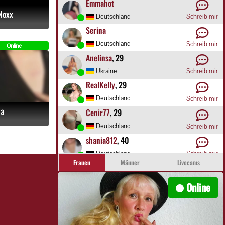
Emmahot
Noxx
Deutschland
Schreib mir
Serina
Deutschland
Schreib mir
Online
Anelinsa
, 29
Ukraine
Schreib mir
RealKelly
, 29
Deutschland
Schreib mir
a
Cenir77
, 29
Deutschland
Schreib mir
shania812
, 40
Deutschland
Schreib mir
Frauen
Männer
Livecams
Vachelova
Deutschland
Schreib mir
Online
Eva-Rymmar
, 43
Deutschland
Schreib mir
Wild-Cherry
, 31