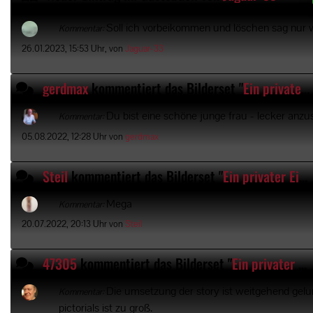
Soll ich vorbeikommen und löschen sag nur
Kommentar:
26.01.2023, 15:53 Uhr, von
Jaguar-33
gerdmax
kommentiert
das Bilderset "
Ein privater Einblick
Du bist eine schöne junge frau - lecker anzus
Kommentar:
05.08.2022, 12:28 Uhr von
gerdmax
Steil
kommentiert
das Bilderset "
Ein privater Einblick
Mega
Kommentar:
20.07.2022, 20:13 Uhr von
Steil
47305
kommentiert
das Bilderset "
Ein privater Einblick
Die umsetzung der story ist weitgehend gel
Kommentar:
pictorials ist zu groß.