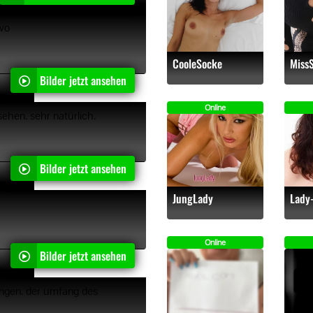
 wo
CooleSocke
Miss
Bilder jetzt ansehen
"
Online
ehen. sehr natürlich.
Bilder jetzt ansehen
"
JungLady
Lady
Online
Bilder jetzt ansehen
"
ungen. der umfang des