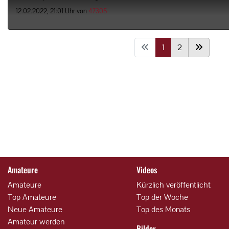
12.02.2022, 21:01 Uhr von
47305
1
2
Amateure
Videos
Amateure
Kürzlich veröffentlicht
Top Amateure
Top der Woche
Neue Amateure
Top des Monats
Amateur werden
Bilder