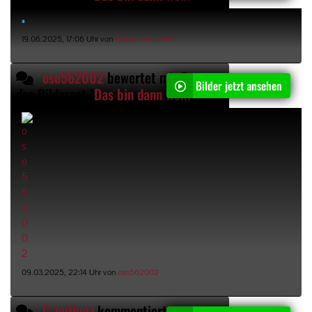
19.06.2025, 17:06 Uhr von
Klabautermann81
oso562002
bewertet mit 5 Sternen
Bilder jetzt ansehen
das Bilderset "
Das bin dann wohl ich
"
09.03.2025, 22:14 Uhr von
oso562002
C-leifholz
kommentiert