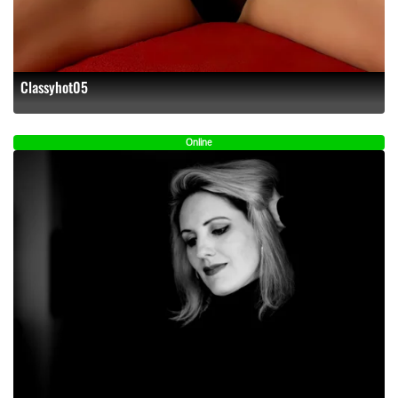
Classyhot05
Online