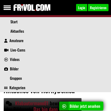
Login
Registrieren
Start
Aktuelles
Amateure
Live-Cams
Videos
HornyDenisa
, 34
Jetzt anschreiben
Bilder
Aktuelles
Videos
Bilder
Über mich
Beiträge
Gruppen
Kategorien
Aktuelles von HornyDenisa
Klabautermann81
bewertet mit 5 Sternen
Bilder jetzt ansehen
das Bilderset "
Das bin dann wohl ich
"