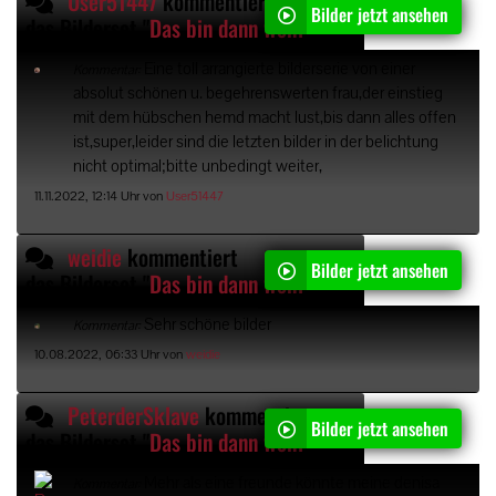
User51447
kommentiert
Bilder jetzt ansehen
das Bilderset "
Das bin dann wohl ich
"
Eine toll arrangierte bilderserie von einer
Kommentar:
absolut schönen u. begehrenswerten frau,der einstieg
mit dem hübschen hemd macht lust,bis dann alles offen
ist,super,leider sind die letzten bilder in der belichtung
nicht optimal;bitte unbedingt weiter,
11.11.2022, 12:14 Uhr von
User51447
weidie
kommentiert
Bilder jetzt ansehen
das Bilderset "
Das bin dann wohl ich
"
Sehr schöne bilder
Kommentar:
10.08.2022, 06:33 Uhr von
weidie
PeterderSklave
kommentiert
Bilder jetzt ansehen
das Bilderset "
Das bin dann wohl ich
"
Mehr als eine freunde könnte meine denisa
Kommentar: