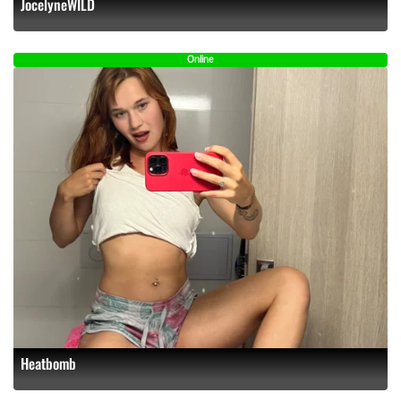
JocelyneWILD
Online
Heatbomb