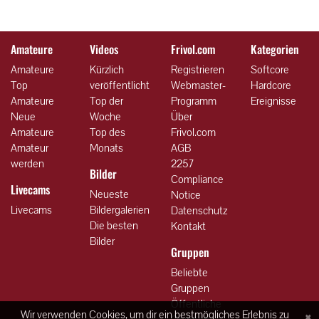
Amateure
Videos
Frivol.com
Kategorien
Amateure
Kürzlich
Registrieren
Softcore
Top
veröffentlicht
Webmaster-
Hardcore
Amateure
Top der
Programm
Ereignisse
Neue
Woche
Über
Amateure
Top des
Frivol.com
Amateur
Monats
AGB
werden
2257
Bilder
Compliance
Livecams
Neueste
Notice
Livecams
Bildergalerien
Datenschutz
Die besten
Kontakt
Bilder
Gruppen
Beliebte
Gruppen
Öffentliche
×
Wir verwenden Cookies, um dir ein bestmögliches Erlebnis zu