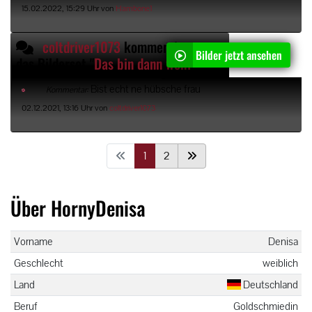
15.02.2022, 15:29 Uhr von
Hambone1
coltdriver1073
kommentiert
Bilder jetzt ansehen
das Bilderset "
Das bin dann wohl ich
"
Bist echt ne hübsche frau
Kommentar:
02.12.2021, 13:16 Uhr von
coltdriver1073
1
2
Über HornyDenisa
Vorname
Denisa
Geschlecht
weiblich
Land
Deutschland
Beruf
Goldschmiedin