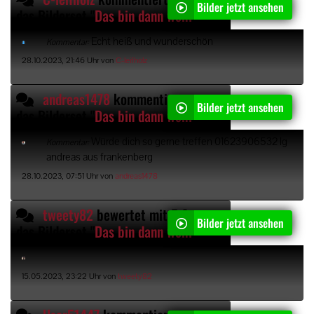
Bilder jetzt ansehen
das Bilderset "
Das bin dann wohl ich
"
Echt heiß und wunderschön
Kommentar:
28.10.2023, 21:46 Uhr von
C-leifholz
andreas1478
kommentiert
Bilder jetzt ansehen
das Bilderset "
Das bin dann wohl ich
"
Würde dich so gerne treffen 01623906532 lg
Kommentar:
andreas aus frankenberg
28.10.2023, 07:51 Uhr von
andreas1478
tweety82
bewertet mit 5 Sternen
Bilder jetzt ansehen
das Bilderset "
Das bin dann wohl ich
"
15.05.2023, 23:22 Uhr von
tweety82