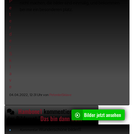
nicht machen, die bilder sind einmalig, und bekommen
bei mir ein besonderen platz.
04.04.2022, 12:31 Uhr von
PeterderSklave
Hambone1
kommentiert
Bilder jetzt ansehen
das Bilderset "
Das bin dann wohl ich
"
Wunderschöne bilder!!!
Kommentar: