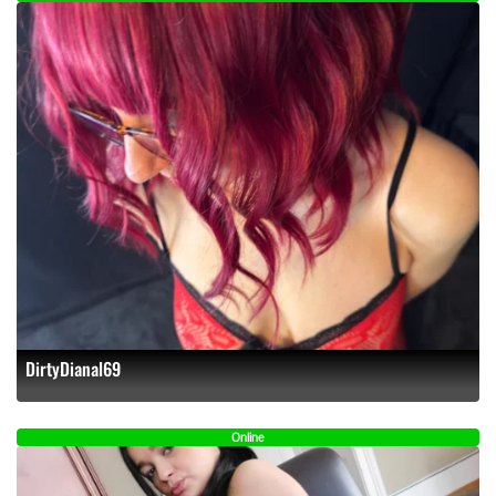
DirtyDianal69
Online