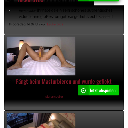
Ihr habt da ein sehr schönes authentisches
Kommentar:
video, ohne großes rumgetöse gedreht. echt klasse !!!
14.05.2020, 14:07 Uhr von
Lecker0169
Fängt beim Masturbieren und wurde gefickt
Jetzt abspielen
09:10min
10.05.2020, 12:17 Uhr von
helenamoeller