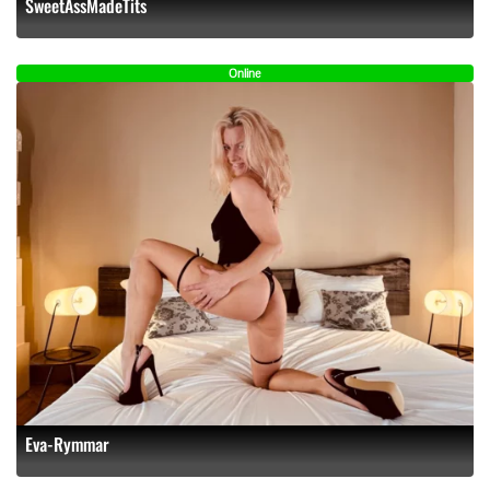
SweetAssMadeTits
Online
Eva-Rymmar