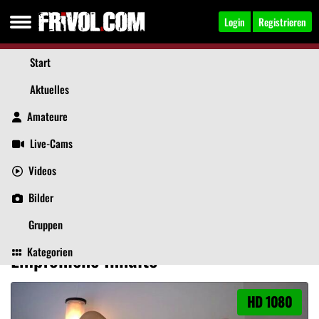
Login
Registrieren
Start
Aktuelles
Amateure
Live-Cams
Videos
helenamoeller
, 36
Jetzt anschreiben
Bilder
Aktuelles
Videos
Bilder
Über mich
Beiträge
Gästebuch
Gruppen
Kategorien
Empfohlene Inhalte
HD 1080