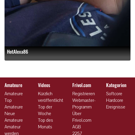
HotAlexa86
Amateure
Videos
Frivol.com
Kategorien
Amateure
Kürzlich
Registrieren
Softcore
Top
veröffentlicht
Webmaster-
Hardcore
Amateure
Top der
Programm
Ereignisse
Neue
Woche
Über
Amateure
Top des
Frivol.com
Amateur
Monats
AGB
werden
2257