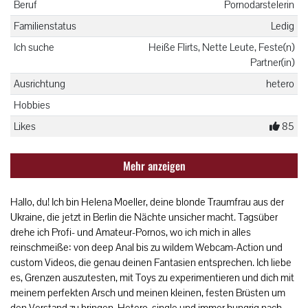
Beruf
Pornodarstelerin
Familienstatus
Ledig
Ich suche
Heiße Flirts, Nette Leute, Feste(n)
Partner(in)
Ausrichtung
hetero
Hobbies
Likes
85
Mehr anzeigen
Hallo, du! Ich bin Helena Moeller, deine blonde Traumfrau aus der
Ukraine, die jetzt in Berlin die Nächte unsicher macht. Tagsüber
drehe ich Profi- und Amateur-Pornos, wo ich mich in alles
reinschmeiße: von deep Anal bis zu wildem Webcam-Action und
custom Videos, die genau deinen Fantasien entsprechen. Ich liebe
es, Grenzen auszutesten, mit Toys zu experimentieren und dich mit
meinem perfekten Arsch und meinen kleinen, festen Brüsten um
den Verstand zu bringen. Hetero, single und immer hungrig nach