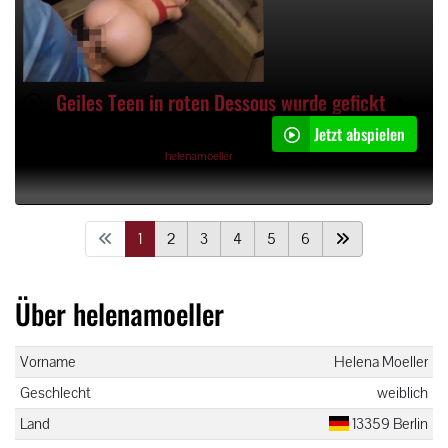
Geiles Teen in roten Dessous wurde gefickt
Jetzt abspielen
09:14min
09.05.2020, 06:27 Uhr von
helenamoeller
1
2
3
4
5
6
Über helenamoeller
Vorname
Helena Moeller
Geschlecht
weiblich
Land
13359 Berlin