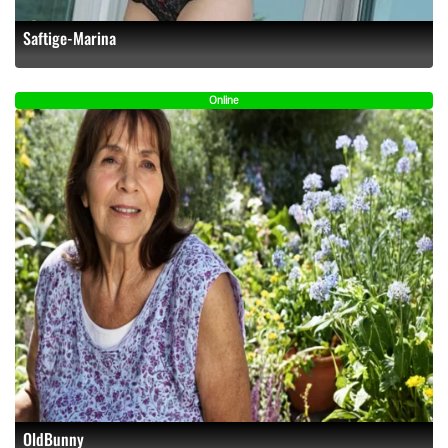
Saftige-Marina
Online
OldBunny