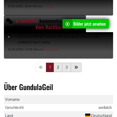
17.04.2020, 05:14 Uhr von
THansel
d-henschel
kommentiert
Bilder jetzt ansehen
das Bilderset "
Vom Nachbarn rangenommen und voll besamt - was für ein geiler Abend!
Mit dir möchte ich dies auch erleben und
Kommentar:
vielleicht noch mehr.
12.04.2020, 23:45 Uhr von
d-henschel
1
2
3
Über GundulaGeil
Vorname
Geschlecht
weiblich
Land
Deutschland