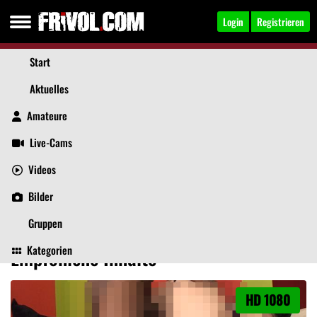
Login
Registrieren
Start
Aktuelles
Amateure
Live-Cams
Videos
GundulaGeil
, 66
Jetzt anschreiben
Bilder
Aktuelles
Videos
Bilder
Über mich
Beiträge
Gruppen
Kategorien
Empfohlene Inhalte
HD 1080