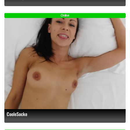
Online
CooleSocke