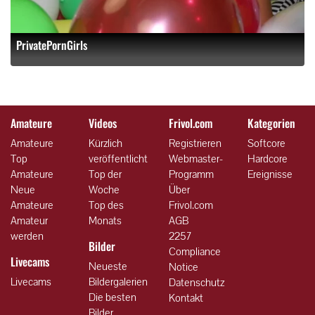
PrivatePornGirls
Amateure
Videos
Frivol.com
Kategorien
Amateure
Kürzlich
Registrieren
Softcore
Top
veröffentlicht
Webmaster-
Hardcore
Amateure
Top der
Programm
Ereignisse
Neue
Woche
Über
Amateure
Top des
Frivol.com
Amateur
Monats
AGB
werden
2257
Bilder
Compliance
Livecams
Neueste
Notice
Livecams
Bildergalerien
Datenschutz
Die besten
Kontakt
Bilder