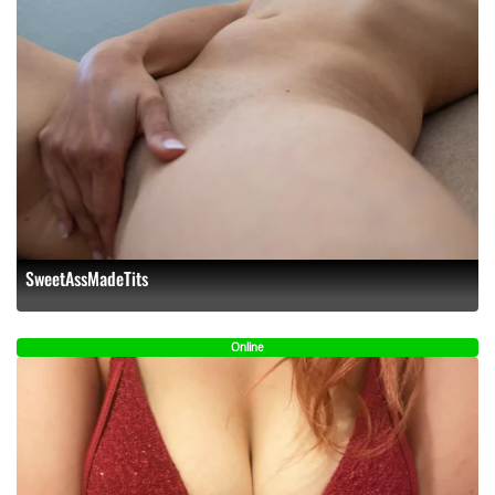
SweetAssMadeTits
Online