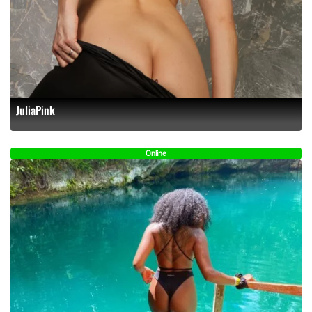
JuliaPink
Online