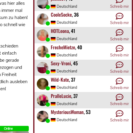
as hier alles
Deutschland
Schreib mir
n immer mal
CooleSocke
, 36
ikum zu haben!
Deutschland
Schreib mir
o schnell wie
HOTLeona
, 41
Deutschland
Schreib mir
tschieden
FrecheMietze
, 40
t einfach
Deutschland
Schreib mir
abe gerade
Sexy-Vroni
, 45
gezogen und
Deutschland
Schreib mir
 Freiheit
Wild-Kate
, 37
ndlich ausleben
Deutschland
Schreib mir
en!
PralleLucie
, 37
Deutschland
Schreib mir
MysteriousWoman
, 53
Deutschland
Schreib mir
Online