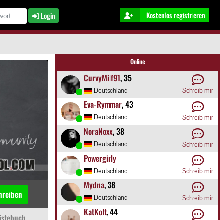
Kostenlos registrieren
Login
Online
CurvyMilf91
, 35
Deutschland
Schreib mir
Eva-Rymmar
, 43
Deutschland
Schreib mir
NoraNoxx
, 38
Deutschland
Schreib mir
Powergirly
Deutschland
Schreib mir
Mydna
, 38
hreiben
Deutschland
Schreib mir
KatKolt
, 44
stebuch