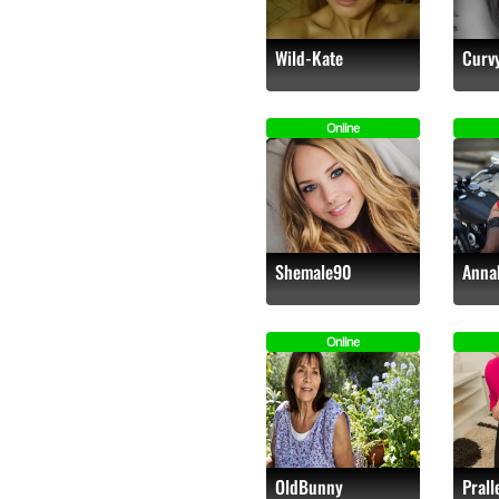
Wild-Kate
Curv
Online
Shemale90
Anna
Online
OldBunny
Prall