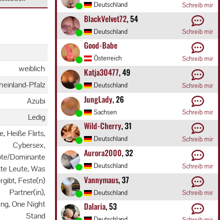
Deutschland
Schreib mir
BlackVelvet72
, 54
Deutschland
Schreib mir
Good-Babe
Österreich
Schreib mir
weiblich
Katja30477
, 49
einland-Pfalz
Deutschland
Schreib mir
JungLady
, 26
Azubi
Sachsen
Schreib mir
Ledig
Wild-Cherry
, 31
e, Heiße Flirts,
Deutschland
Schreib mir
Cybersex,
Aurora2000
, 32
te/Dominante
Deutschland
Schreib mir
tte Leute, Was
Vannymaus
, 37
rgibt, Feste(n)
Partner(in),
Deutschland
Schreib mir
ng, One Night
Dalaria
, 53
Stand
Deutschland
Schreib mir