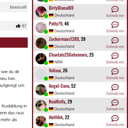
bisexuell
DirtyDianal69
Deutschland
Schreib mir
Patty79
, 46
87
Deutschland
Schreib mir
Zuckermaus1289
, 39
Deutschland
Schreib mir
Chantals25Geheimnis
, 25
NRW
Schreib mir
Velisse
, 26
 wie du dir
Deutschland
Schreib mir
neu hier.
Angel-Coco
, 52
aufgeregt um
Deutschland
Schreib mir
RealKelly
, 29
 Ausbildung in
Deutschland
Schreib mir
wenn das raus
HotVikk
, 22
mehr als
Deutschland
Schreib mir