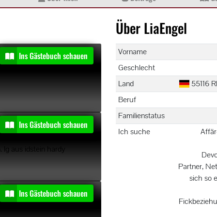
Über LiaEngel
Vorname
t
Ins Gästebuch schauen
Geschlecht
Land
55116 Rh
Beruf
Familienstatus
Ins Gästebuch schauen
Ich suche
Affär
. lg aus idstein hardy
Devo
Partner, Ne
sich so e
t
Ins Gästebuch schauen
Fickbeziehu