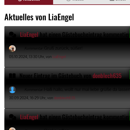
Aktuelles von LiaEngel
LiaEngel
hat einen Gästebucheintrag kommentier
Gruß zurück, süßer!
Kommentar:
05.10.2024, 13:30 Uhr, von
LiaEngel
Neuer Eintrag im Gästebuch von
donblech635
Halli hallo, wollt nur mal liebe grüße da lassen
Kommentar:
30.09.2024, 16:29 Uhr, von
donblech635
LiaEngel
hat einen Gästebucheintrag kommentier