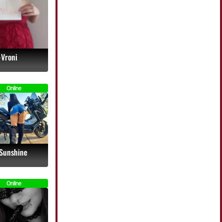
-Vroni
Online
-Sunshine
Online