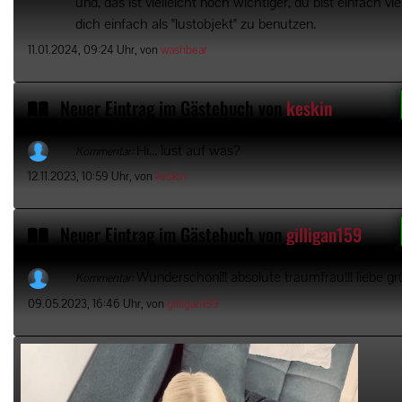
und, das ist vielleicht noch wichtiger, du bist einfach 
dich einfach als "lustobjekt" zu benutzen.
11.01.2024, 09:24 Uhr, von
washbear
Neuer Eintrag im Gästebuch von
keskin
Hi... lust auf was?
Kommentar:
12.11.2023, 10:59 Uhr, von
keskin
Neuer Eintrag im Gästebuch von
gilligan159
Wunderschön!!! absolute traumfrau!!! liebe gr
Kommentar:
09.05.2023, 16:46 Uhr, von
gilligan159