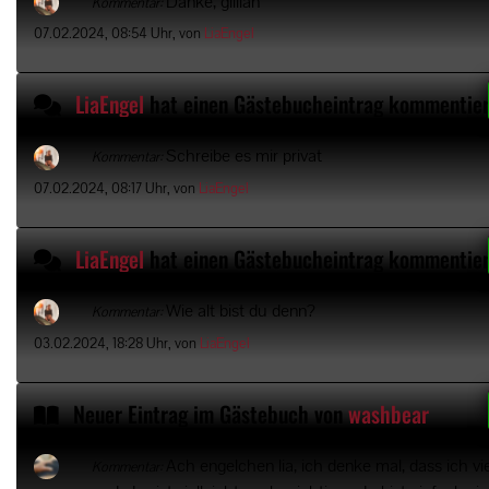
Danke, gillian
Kommentar:
07.02.2024, 08:54 Uhr, von
LiaEngel
LiaEngel
hat einen Gästebucheintrag kommentier
Schreibe es mir privat
Kommentar:
07.02.2024, 08:17 Uhr, von
LiaEngel
LiaEngel
hat einen Gästebucheintrag kommentier
Wie alt bist du denn?
Kommentar:
03.02.2024, 18:28 Uhr, von
LiaEngel
Neuer Eintrag im Gästebuch von
washbear
Ach engelchen lia, ich denke mal, dass ich viel 
Kommentar: