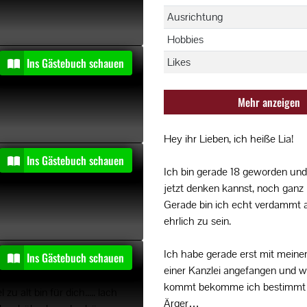
Ausrichtung
Hobbies
t
Ins Gästebuch schauen
Likes
Mehr anzeigen
Hey ihr Lieben, ich heiße Lia!
t
Ins Gästebuch schauen
Ich bin gerade 18 geworden und
jetzt denken kannst, noch ganz 
Gerade bin ich echt verdammt 
ehrlich zu sein.
Ich habe gerade erst mit meiner
Ins Gästebuch schauen
einer Kanzlei angefangen und 
kommt bekomme ich bestimmt 
zu alt bin für dich..... lach
Ärger…