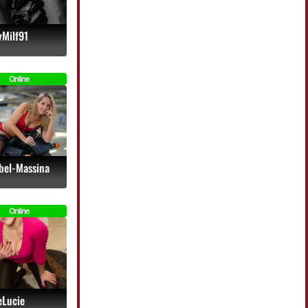
yMilf91
Online
bel-Massina
Online
eLucie