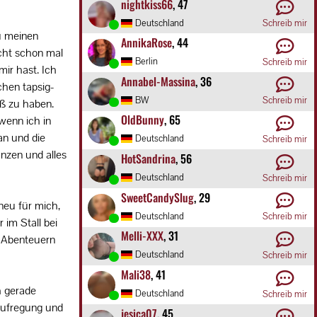
nightkiss66
, 47
Deutschland
Schreib mir
zu meinen
AnnikaRose
, 44
icht schon mal
Berlin
Schreib mir
mir hast. Ich
Annabel-Massina
, 36
chen tapsig-
BW
Schreib mir
aß zu haben.
OldBunny
, 65
 wenn ich in
an und die
Deutschland
Schreib mir
anzen und alles
HotSandrina
, 56
Deutschland
Schreib mir
SweetCandySlug
, 29
 neu für mich,
Deutschland
Schreib mir
 im Stall bei
Melli-XXX
, 31
n Abenteuern
Deutschland
Schreib mir
Mali38
, 41
h gerade
Deutschland
Schreib mir
Aufregung und
jesica07
, 45