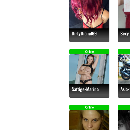
DirtyDianal69
Sexy
Online
Saftige-Marina
Asia
Online