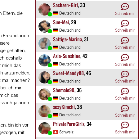
Sachsen-Girl
, 33
Eltern, die
Deutschland
Schreib mir
Sue-Mei
, 29
Deutschland
Schreib mir
en Freund auch
Saftige-Marina
, 31
nsere
Deutschland
Schreib mir
nge gehalten,
Asia-Sunshine
, 42
 ich deshalb
Deutschland
Schreib mir
bt mich das
Sweet-Mandy88
, 46
ch anzumelden.
gt mal machen?
Deutschland
Schreib mir
obei ich mir
Shemale90
, 36
 mich das
Deutschland
Schreib mir
ss ich ja auch
sexyKimchi
, 38
Deutschland
Schreib mir
PrivatePornGirls
, 34
, bin ich vor
gezogen, mit
Schweiz
Schreib mir