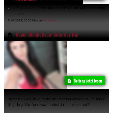
Hübsche frau im geilen outfit und schöne high
Kommentar:
heels
14.07.2024, 05:36 Uhr von
PetraAlexa
Neuer Blogbeitrag: Saturday Night
Beitrag jetzt lesen
na mein süßer! ich wünsche dir einen heißen abend und sende
dir geile grüße rüber. was machst du heute noch so?