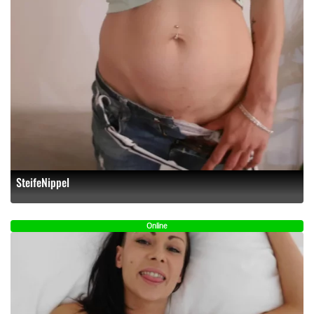
SteifeNippel
Online