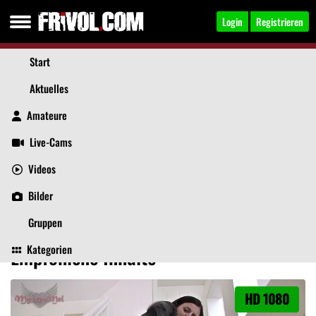
Login
Registrieren
Start
Aktuelles
Amateure
Live-Cams
Videos
Melanie-Fox
, 39
Jetzt anschreiben
Bilder
Aktuelles
Videos
Bilder
Über mich
Beiträge
Gruppen
Kategorien
Empfohlene Inhalte
HD 1080