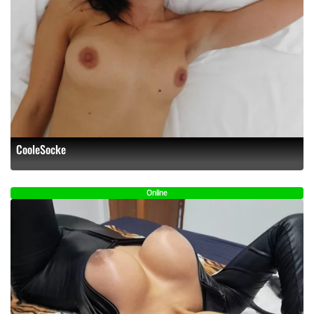
CooleSocke
Online