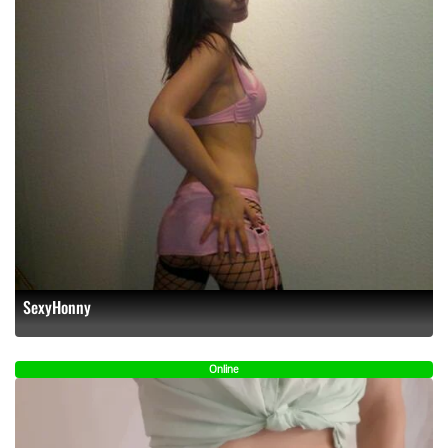
SexyHonny
Online