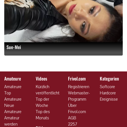
Sue-Mei
Amateure
Videos
Frivol.com
Kategorien
Amateure
Kürzlich
Registrieren
Softcore
Top
veröffentlicht
Webmaster-
Hardcore
Amateure
Top der
Programm
Ereignisse
Neue
Woche
Über
Amateure
Top des
Frivol.com
Amateur
Monats
AGB
werden
2257