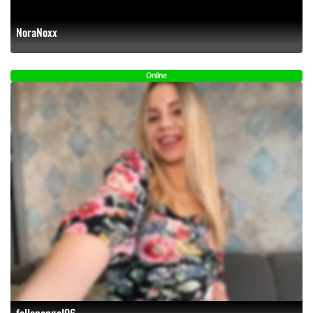
NoraNoxx
Online
fallenangel96