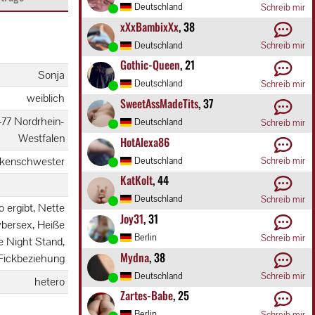
Deutschland
Schreib mir
xXxBambixXx
, 38
Deutschland
Schreib mir
Gothic-Queen
, 21
Sonja
Deutschland
Schreib mir
weiblich
SweetAssMadeTits
, 37
77 Nordrhein-
Deutschland
Schreib mir
Westfalen
HotAlexa86
kenschwester
Deutschland
Schreib mir
KatKolt
, 44
Deutschland
Schreib mir
 ergibt, Nette
Joy31
, 31
ybersex, Heiße
Berlin
Schreib mir
ne Night Stand,
Mydna
, 38
Fickbeziehung
Deutschland
Schreib mir
hetero
Zartes-Babe
, 25
Berlin
Schreib mir