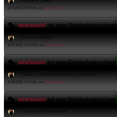
Danke
Kommentar:
27.11.2012, 07:17 Uhr, von
naturfeuchte1
naturfeuchte1
hat einen Gästebucheintrag komm
Danke!!
Kommentar:
05.11.2012, 14:33 Uhr, von
naturfeuchte1
naturfeuchte1
hat einen Gästebucheintrag komm
Was willst denn mit mir anstellen?
Kommentar:
11.08.2012, 17:57 Uhr, von
naturfeuchte1
naturfeuchte1
hat einen Gästebucheintrag komm
Ohh vielen dank
Kommentar: