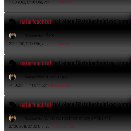
11.08.2012, 17:46 Uhr, von
naturfeuchte1
naturfeuchte1
hat einen Gästebucheintrag komm
Merci
Kommentar:
21.10.2011, 11:47 Uhr, von
naturfeuchte1
naturfeuchte1
hat einen Gästebucheintrag komm
Immer doch
Kommentar:
14.10.2011, 11:41 Uhr, von
naturfeuchte1
naturfeuchte1
hat einen Gästebucheintrag komm
Willst du mich denn beglã¼cken??
Kommentar:
27.06.2011, 07:30 Uhr, von
naturfeuchte1