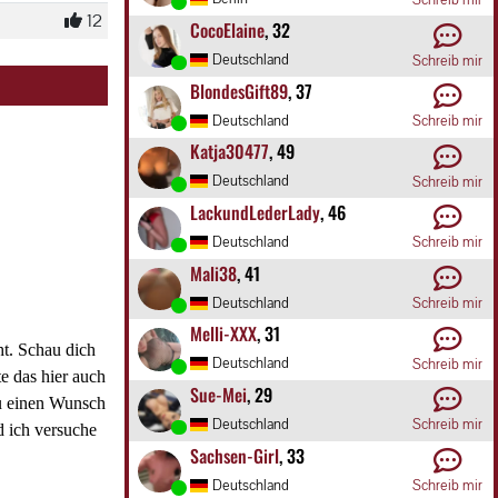
12
CocoElaine
, 32
Deutschland
Schreib mir
BlondesGift89
, 37
Deutschland
Schreib mir
Katja30477
, 49
Deutschland
Schreib mir
LackundLederLady
, 46
Deutschland
Schreib mir
Mali38
, 41
Deutschland
Schreib mir
Melli-XXX
, 31
ht. Schau dich
Deutschland
Schreib mir
e das hier auch
Sue-Mei
, 29
 du einen Wunsch
Deutschland
Schreib mir
d ich versuche
Sachsen-Girl
, 33
Deutschland
Schreib mir