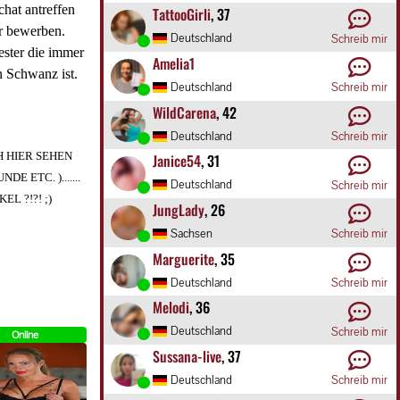
hat antreffen
TattooGirli
, 37
er bewerben.
Deutschland
Schreib mir
ester die immer
Amelia1
n Schwanz ist.
Deutschland
Schreib mir
WildCarena
, 42
Deutschland
Schreib mir
CH HIER SEHEN
Janice54
, 31
E ETC. ).......
Deutschland
Schreib mir
EL ?!?! ;)
JungLady
, 26
Sachsen
Schreib mir
Marguerite
, 35
Deutschland
Schreib mir
Melodi
, 36
Deutschland
Schreib mir
Online
Sussana-live
, 37
Deutschland
Schreib mir