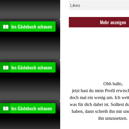
Likes
Mehr anzeigen
entiert
Ins Gästebuch schauen
entiert
Ins Gästebuch schauen
Ohh hallo,
jetzt hast du mein Profil erwisc
doch mal ein wenig um. Ich wett
was für dich dabei ist. Solltest
entiert
Ins Gästebuch schauen
haben, dann schreib ihn mir un
ihn umzusetzen.