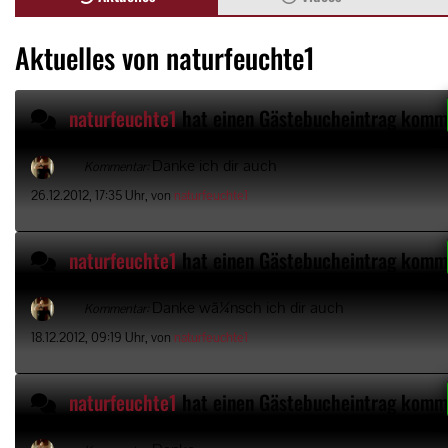
Aktuelles von naturfeuchte1
naturfeuchte1
hat einen Gästebucheintrag komm
Danke ich dir auch
Kommentar:
26.12.2012, 17:35 Uhr, von
naturfeuchte1
naturfeuchte1
hat einen Gästebucheintrag komm
Danke wã¼nsch ich dir auch
Kommentar:
18.12.2012, 09:19 Uhr, von
naturfeuchte1
naturfeuchte1
hat einen Gästebucheintrag komm