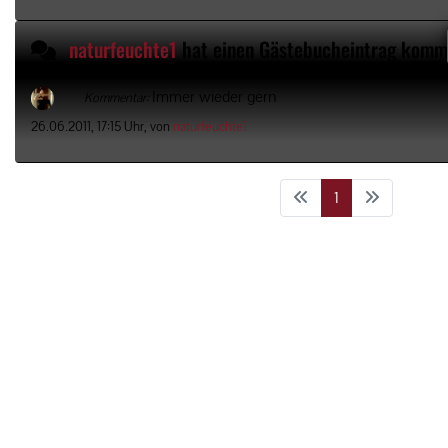
naturfeuchte1
hat einen Gästebucheintrag komm
Immer wieder gern
Kommentar:
26.06.2011, 17:15 Uhr, von
naturfeuchte1
1