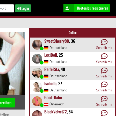
Kostenlos registrieren
Login
Online
SweetCherry90
, 36
Deutschland
Schreib mir
LexiDoll
, 25
Deutschland
Schreib mir
ReifeRita
, 48
Deutschland
Schreib mir
Isabelle
, 27
Deutschland
Schreib mir
Good-Babe
hreiben
Österreich
Schreib mir
BlackVelvet72
, 54
träge