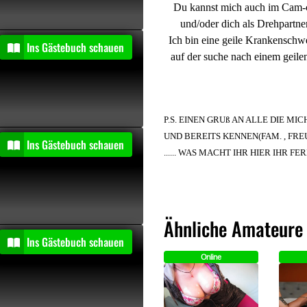
Du kannst mich auch im Cam-c
und/oder dich als Drehpartn
Ich bin eine geile Krankenschw
entiert
Ins Gästebuch schauen
auf der suche nach einem geile
P.S. EINEN GRUß AN ALLE DIE MI
UND BEREITS KENNEN(FAM. , FREUND
entiert
Ins Gästebuch schauen
...... WAS MACHT IHR HIER IHR FERK
Ähnliche Amateure
entiert
Ins Gästebuch schauen
Online