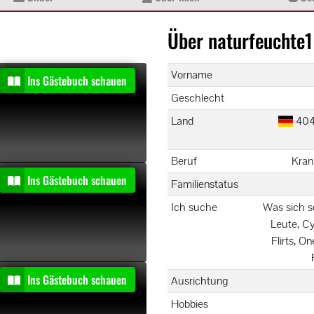
Über naturfeuchte1
Vorname
entiert
Ins Gästebuch schauen
Geschlecht
Land
404
Beruf
Kran
entiert
Ins Gästebuch schauen
Familienstatus
Ich suche
Was sich so
Leute, C
Flirts, O
entiert
Ins Gästebuch schauen
Ausrichtung
Hobbies