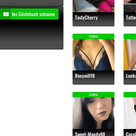
entiert
Ins Gästebuch schauen
TastyCherry
Tatto
Online
Roxywill18
Lenk
Online
Sweet-Mandy88
Coco