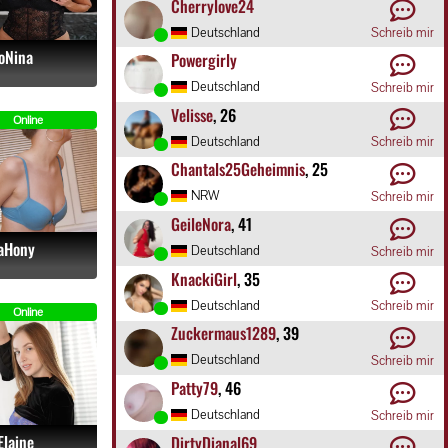
Cherrylove24
Deutschland
Schreib mir
oNina
Powergirly
Deutschland
Schreib mir
Velisse
, 26
Online
Deutschland
Schreib mir
Chantals25Geheimnis
, 25
NRW
Schreib mir
GeileNora
, 41
aHony
Deutschland
Schreib mir
KnackiGirl
, 35
Deutschland
Schreib mir
Online
Zuckermaus1289
, 39
Deutschland
Schreib mir
Patty79
, 46
Deutschland
Schreib mir
Elaine
DirtyDianal69