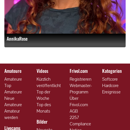
AnnikaRose
Amateure
Videos
Frivol.com
Kategorien
Amateure
Kürzlich
Registrieren
Softcore
Top
veröffentlicht
Webmaster-
Hardcore
Amateure
Top der
Programm
Ereignisse
Neue
Woche
Über
Amateure
Top des
Frivol.com
Amateur
Monats
AGB
werden
2257
Bilder
Compliance
Livecams
Neueste