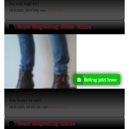
Na, was sagt ihr?
05.11.2021, 05:17 Uhr, von
notabitch78
Neuer Blogbeitrag: Meine "Neuen"
Beitrag jetzt lesen
Wie findet ihr sie?
29.10.2021, 07:28 Uhr, von
notabitch78
Neuer Blogbeitrag: Blicke