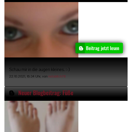
Beitrag jetzt lesen
Schau mir in die augen kleines. :-)
22.10.2021, 16:34 Uhr, von
notabitch78
Neuer Blogbeitrag: Füße