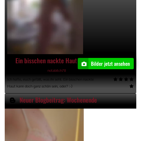
Ein bisschen nackte Haut mit 5 Bildern
Bilder jetzt ansehen
12.04.2023, 13:43 Uhr, von
notabitch78
Ich hoffe, euch gefällt, was ihr seht. Ein bisschen nackte
Haut kann doch ganz schön sein, oder? :-)
Neuer Blogbeitrag: Wochenende