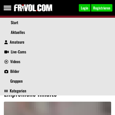
Login
Registrieren
Start
Aktuelles
Amateure
Live-Cams
Videos
notabitch78
, 48
Jetzt anschreiben
Bilder
Aktuelles
Videos
Bilder
Über mich
Beiträge
Gästebuch
Gruppen
Kategorien
Empfohlene Inhalte