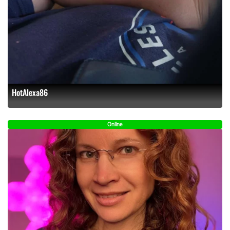
HotAlexa86
Online