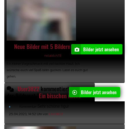
Neue Bilder mit 5 Bildern
Bilder jetzt ansehen
27.04.2023, 13:03 Uhr, von
notabitch78
Ein kleiner Vorgeschmack mit viel nackter Haut. Ich
wünsche euch viel Spaß beim gucken. Lasst es euch gut
gehen.
User3822
kommentiert
Bilder jetzt ansehen
das Bilderset "
Ein bisschen nackte Haut
"
Sehr schöne figur
Kommentar:
25.04.2023, 14:52 Uhr von
User3822