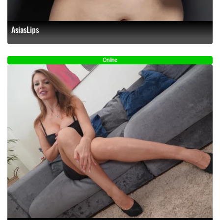
AsiasLips
Online