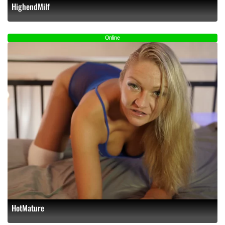
HighendMilf
Online
HotMature