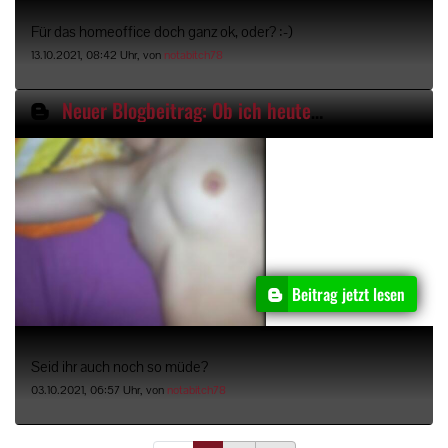
Für das homeoffice doch ganz ok, oder? :-)
13.10.2021, 08:42 Uhr, von
notabitch78
Neuer Blogbeitrag: Ob ich heute im Bett bleibe?
Beitrag jetzt lesen
Seid ihr auch noch so müde?
03.10.2021, 06:57 Uhr, von
notabitch78