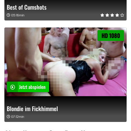
Best of Cumshots
05:16min
HD 1080
Jetzt abspielen
Blondie im Fickhimmel
07:12min