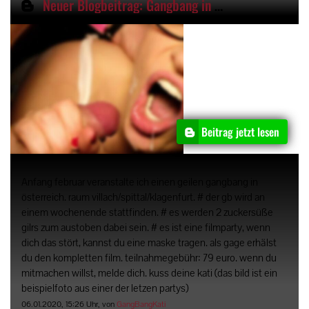
Neuer Blogbeitrag: Gangbang in Österreich
Beitrag jetzt lesen
Anfang februar veranstalte ich einen geilen gangbang in
österreich. raum villach/spittal/klagenfurt. # der gb wird an
einem wochenende stattfinden. # es werden 2 zuckersüße
gilrs zum austoben dabei sein. # es ist eine filmparty, wenn
dich das stört, kannst du eine maske tragen. als gage erhälst
du den kompletten film. teilnahmegebühr: 79 euro. wenn du
mitmachen willst, melde dich. kuss deine kati (das bild ist ein
beispielfoto aus einer der letzen partys)
06.01.2020, 15:26 Uhr, von
GangBangKati