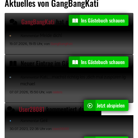
Aktuelles von GangBangKati
Ins Gästebuch schauen
GangBangKati
hat einen Gästebucheintrag kommentiert
Melde dich!
Kommentar:
19.07.2026, 19:15 Uhr, von
GangBangKati
Ins Gästebuch schauen
Neuer Eintrag im Gästebuch von
raiders
Kati,....machst richtig los ,dich mal zuspüren lg
Kommentar:
michael
07.07.2026, 15:50 Uhr, von
raiders
Jetzt abspielen
User28081
kommentiert das Video "
3 User zerfic
Geil
Kommentar:
30.07.2023, 22:36 Uhr von
User28081