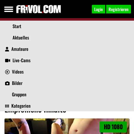
Login
Registrieren
Start
Aktuelles
Amateure
Live-Cams
Videos
GangBangKati
, 56
Jetzt anschreiben
Bilder
Aktuelles
Videos
Bilder
Über mich
Beiträge
Gästebuch
Gruppen
Kategorien
Empfohlene Inhalte
HD 1080