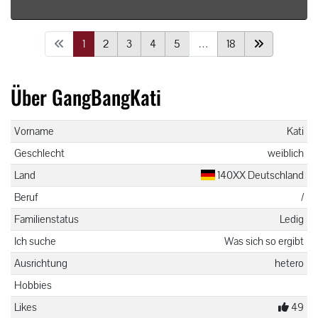
1
2
3
4
5
…
18
Über GangBangKati
Vorname
Kati
Geschlecht
weiblich
Land
140XX Deutschland
Beruf
/
Familienstatus
Ledig
Ich suche
Was sich so ergibt
Ausrichtung
hetero
Hobbies
Likes
49