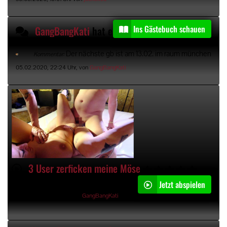
Ins Gästebuch schauen
GangBangKati
hat einen Gästebucheintrag kommentiert
Der nächste gb ist am 13.02. im raum münchen
Kommentar:
05.02.2020, 22:24 Uhr, von
GangBangKati
3 User zerficken meine Möse
Jetzt abspielen
02:49min
06.01.2020, 22:55 Uhr von
GangBangKati