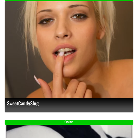
SweetCandySlug
Online