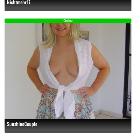
Nichtmehr17
Online
SunshineCouple