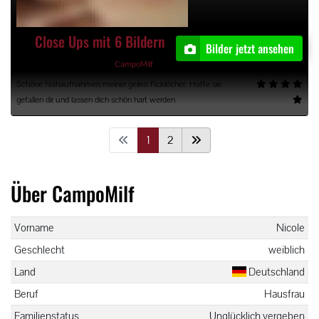
Close Ups mit 6 Bildern
Bilder jetzt ansehen
26.05.2026, 23:22 Uhr, von
CampoMilf
Schöne Nahaufnahmen meiner geilen Ficklöcher. Hoffe sie
gefallen dir und lassen dich schön hart werden
1
2
Über CampoMilf
Vorname
Nicole
Geschlecht
weiblich
Land
Deutschland
Beruf
Hausfrau
Familienstatus
Unglücklich vergeben