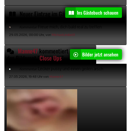
Ins Gästebuch schauen
Neuer Eintrag im Gästebuch von
MichaelLindlar0
Freue mich, dich bald real zu treffen
Kommentar:
29.05.2026, 00:00 Uhr, von
MichaelLindlar01
Manne47
kommentiert
Bilder jetzt ansehen
das Bilderset "
Close Ups
"
Lecker pussy und einen geilen arsch
Kommentar:
27.05.2026, 19:48 Uhr von
Manne47