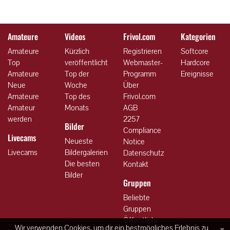
Amateure
Videos
Frivol.com
Kategorien
Amateure
Kürzlich
Registrieren
Softcore
Top
veröffentlicht
Webmaster-
Hardcore
Amateure
Top der
Programm
Ereignisse
Neue
Woche
Über
Amateure
Top des
Frivol.com
Amateur
Monats
AGB
werden
2257
Bilder
Compliance
Livecams
Neueste
Notice
Livecams
Bildergalerien
Datenschutz
Die besten
Kontakt
Bilder
Gruppen
Beliebte
Gruppen
Öffentliche
×
Wir verwenden Cookies, um dir ein bestmögliches Erlebnis zu