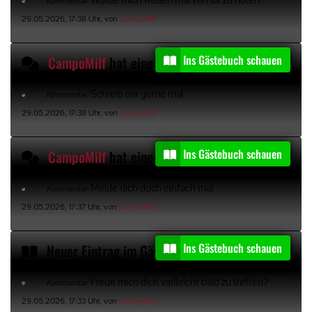
Kommentar:
29.05.2026, 17:38 Uhr, von
CampoMilf
Ins Gästebuch schauen
CampoMilf
hat einen Gästebucheintrag kommentiert
Schreib mir gerne mal
Kommentar:
29.05.2026, 17:38 Uhr, von
CampoMilf
Ins Gästebuch schauen
CampoMilf
hat einen Gästebucheintrag kommentiert
Melde dich doch einfach mal
Kommentar:
29.05.2026, 17:37 Uhr, von
CampoMilf
Ins Gästebuch schauen
Neuer Eintrag im Gästebuch von
User34500
Freue mich dich vielleicht bald zu treffen?
Kommentar:
29.05.2026, 17:33 Uhr, von
User34500