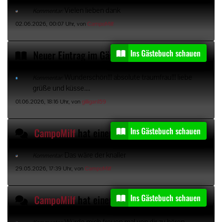
Vielen lieben dank
Kommentar:
02.06.2026, 00:07 Uhr, von
CampoMilf
Ins Gästebuch schauen
Neuer Eintrag im Gästebuch von
gilligan159
Wunderschön!!! absolute traumfrau!!! liebe
Kommentar:
grüße und küsse....
01.06.2026, 18:16 Uhr, von
gilligan159
Ins Gästebuch schauen
CampoMilf
hat einen Gästebucheintrag kommentiert
Das wäre der knaller
Kommentar:
29.05.2026, 17:39 Uhr, von
CampoMilf
Ins Gästebuch schauen
CampoMilf
hat einen Gästebucheintrag kommentiert
Würde mich freuen mal von dir zu hören