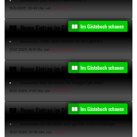
Kommentar:
19.10.2025, 20:49 Uhr, von
JuliaLovely
Ins Gästebuch schauen
Neuer Eintrag im Gästebuch von
BigChristian456
Hallo, was hättest du den gerne?
Kommentar:
21.07.2025, 18:14 Uhr, von
BigChristian456
Ins Gästebuch schauen
Neuer Eintrag im Gästebuch von
User795564
Bist du bereit für doggystyle anal?
Kommentar:
21.07.2025, 17:07 Uhr, von
User795564
Ins Gästebuch schauen
Neuer Eintrag im Gästebuch von
Kerusker
Oh da bildet sich gerade einen schlange
Kommentar:
18.07.2025, 07:56 Uhr, von
Kerusker