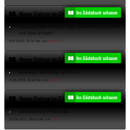
Ins Gästebuch schauen
Neuer Eintrag im Gästebuch von
super-kerl
Hallo julia, geile figur, da würde ich auch gerne
Kommentar:
mal "hand an legen"
11.07.2025, 07:37 Uhr, von
super-kerl
Ins Gästebuch schauen
Neuer Eintrag im Gästebuch von
ulle508
Toller körper, sehr sexy
Kommentar:
31.05.2025, 10:34 Uhr, von
ulle508
Ins Gästebuch schauen
Neuer Eintrag im Gästebuch von
Frifo
Hey schöne frau...
Kommentar:
25.04.2025, 08:03 Uhr, von
Frifo