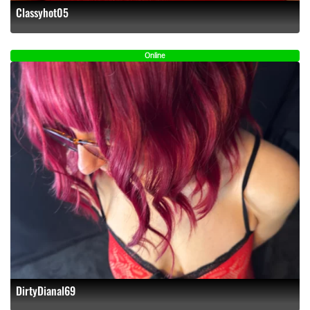
Classyhot05
Online
DirtyDianal69