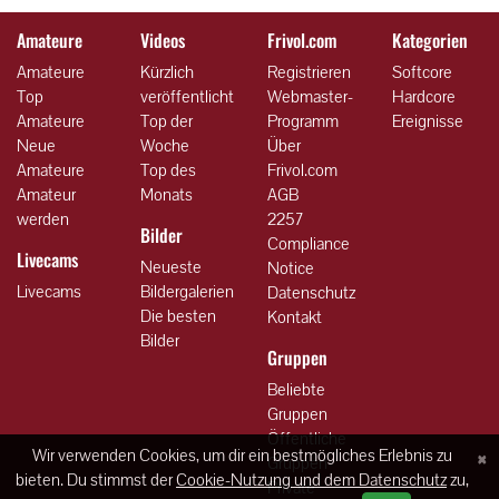
Amateure
Videos
Frivol.com
Kategorien
Amateure
Kürzlich
Registrieren
Softcore
Top
veröffentlicht
Webmaster-
Hardcore
Amateure
Top der
Programm
Ereignisse
Neue
Woche
Über
Amateure
Top des
Frivol.com
Amateur
Monats
AGB
werden
2257
Bilder
Compliance
Livecams
Neueste
Notice
Livecams
Bildergalerien
Datenschutz
Die besten
Kontakt
Bilder
Gruppen
Beliebte
Gruppen
Öffentliche
×
Wir verwenden Cookies, um dir ein bestmögliches Erlebnis zu
Gruppen
bieten. Du stimmst der
Cookie-Nutzung und dem Datenschutz
zu,
Private