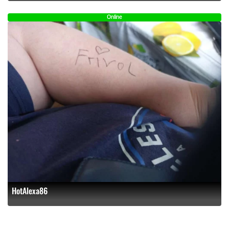
Online
HotAlexa86