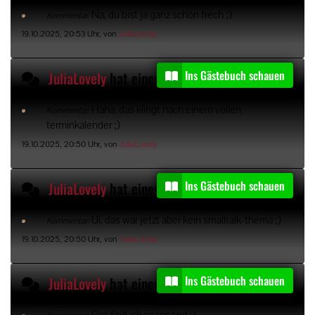
Na, du bist ja ganz schön frech ;)
Kommentar:
19.10.2025, 20:53 Uhr, von
JuliaLovely
Ins Gästebuch schauen
JuliaLovely
hat einen Gästebucheintrag kommentiert
Haha, das klingt nach einem vollen
Kommentar:
terminkalender ;)
19.10.2025, 20:50 Uhr, von
JuliaLovely
Ins Gästebuch schauen
JuliaLovely
hat einen Gästebucheintrag kommentiert
Ui, das war jetzt aber kein smalltalk-thema ;)
Kommentar:
19.10.2025, 20:50 Uhr, von
JuliaLovely
Ins Gästebuch schauen
JuliaLovely
hat einen Gästebucheintrag kommentiert
Das find ich spannend :)