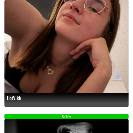
HotVikk
Online