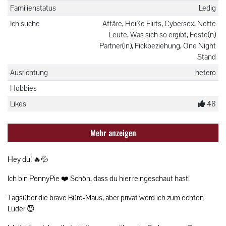
Familienstatus
Ledig
Ich suche
Affäre, Heiße Flirts, Cybersex, Nette
Leute, Was sich so ergibt, Feste(n)
Partner(in), Fickbeziehung, One Night
Stand
Ausrichtung
hetero
Hobbies
Likes
48
Mehr anzeigen
Hey du! 🔥💦
Ich bin PennyPie ❤️ Schön, dass du hier reingeschaut hast!
Tagsüber die brave Büro-Maus, aber privat werd ich zum echten
Luder 😈