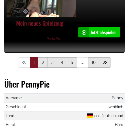
Mein neues Spielzeug
Jetzt abspielen
04:12min
19.09.2020, 22:26 Uhr von
PennyPie
1
2
3
4
5
…
10
Über PennyPie
Vorname
Penny
Geschlecht
weiblich
Land
xxx Deutschland
Beruf
Büro