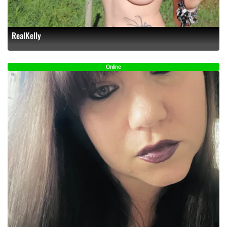
RealKelly
Online