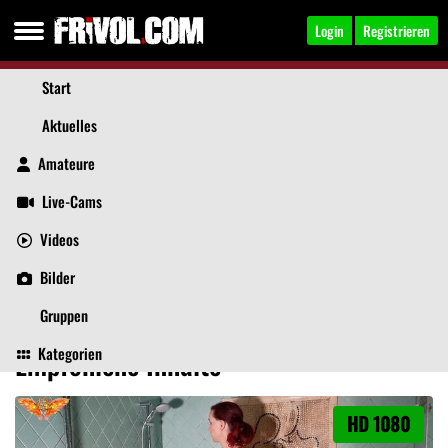
Login
Registrieren
Start
Aktuelles
Amateure
Live-Cams
Videos
PennyPie
, 35
Jetzt anschreiben
Bilder
Aktuelles
Videos
Bilder
Über mich
Beiträge
Gästebuch
Gruppen
Kategorien
Empfohlene Inhalte
HD 1080