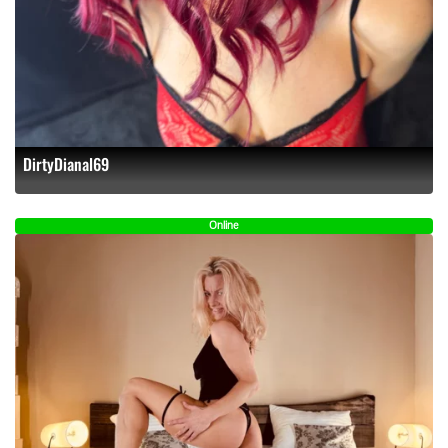
DirtyDianal69
Online