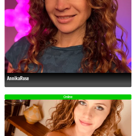
AnnikaRose
Online